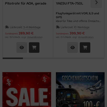
Pitotrohr für AOA, gerade
YAESU FTA-750L
nk-Antennen
Flugfunkgerät mit VOR, ILS und
shebel & Gaszug (Throttle)
GPS
ideal für Trike und offene Dreiachser
mit wenig Platz im Cockpit
lenkanschlüsse
Lieferzeit:
3-4 Werktage
Lieferzeit:
10 Werktage
289,90 €
399,90 €
Sonderpreis
Sonderpreis
PS
inkl. 19 % MwSt. zzgl.
Versandkosten
inkl. 19 % MwSt. zzgl.
Versandkosten
ndlochdeckel
izung & Lüftung
izungsschläuche
llisionswarnung
ÜHLWASSERSCHLAUCH
ndeklappen & Trimmung