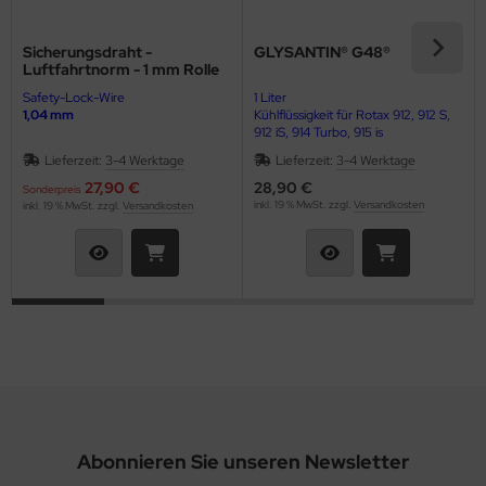
euerknüppelgriffe
Sicherungsdraht -
GLYSANTIN® G48®
robelights
Luftfahrtnorm - 1 mm Rolle
Safety-Lock-Wire
1 Liter
nks & Kraftstoffanlagen
1,04 mm
Kühlflüssigkeit für Rotax 912, 912 S,
912 iS, 914 Turbo, 915 is
CNAM Ersatzteile
Lieferzeit:
3-4 Werktage
Lieferzeit:
3-4 Werktage
27,90 €
28,90 €
Sonderpreis
ansponder
inkl. 19 % MwSt. zzgl.
Versandkosten
inkl. 19 % MwSt. zzgl.
Versandkosten
rheber Dämpfer
terlegscheiben
ERGASER
RTUNG Rotax 912, 912 S, 912 iS, 914 Turbo, 915 iS
rbo
ASSERKÜHLUNG
Abonnieren Sie unseren Newsletter