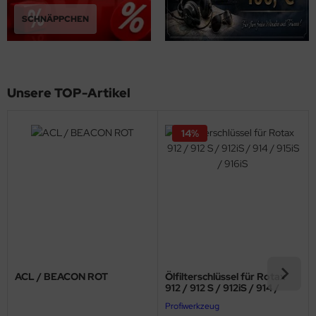
ndescheinwerfer
SCHNÄPPCHEN
FTFILTER / Airbox
OTORÖL
Unsere TOP-Artikel
OTORTRÄGER
FILTER
14%
KÜHLER & SCHLAUCH
LSCHLAUCHANSCHLÜSSE
LTHERMOSTATE
astikkappen & Stopfen
opeller, Spinner, Verstellungen
ACL / BEACON ROT
Ölfilterschlüssel für Rotax
912 / 912 S / 912iS / 914 /
915iS / 916iS
dverkleidungen
Profiwerkzeug