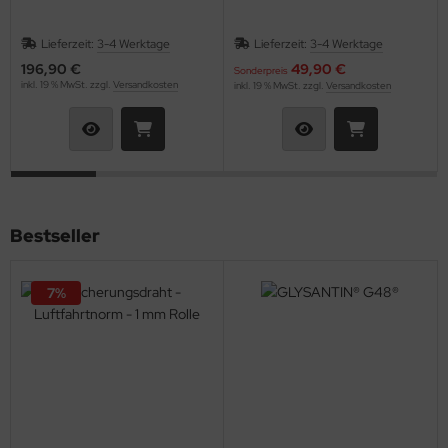
GLER / RELAIS
Lieferzeit:
3-4 Werktage
Lieferzeit:
3-4 Werktage
196,90 €
49,90 €
ifen & Räder
Sonderpreis
inkl. 19 % MwSt. zzgl.
Versandkosten
inkl. 19 % MwSt. zzgl.
Versandkosten
derband / Vortex / Profilstreben
häkel & Seilspanner
hlauchfittinge
Bestseller
hlauchschellen
hrauben & Muttern
7%
cherheitsgurte
cherungsdraht & Zubehör
nnenschutz