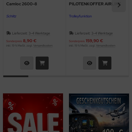
Camloc 2600-8
PILOTENKOFFER AIRLINE
nk-Antennen
Schlitz
Trolleyfunktion
shebel & Gaszug (Throttle)
lenkanschlüsse
Lieferzeit:
3-4 Werktage
Lieferzeit:
3-4 Werktage
8,90 €
159,90 €
Sonderpreis
Sonderpreis
PS
inkl. 19 % MwSt. zzgl.
Versandkosten
inkl. 19 % MwSt. zzgl.
Versandkosten
ndlochdeckel
izung & Lüftung
izungsschläuche
llisionswarnung
ÜHLWASSERSCHLAUCH
ndeklappen & Trimmung