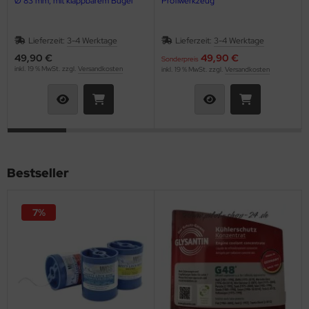
Ø 83 mm, mit klappbarem Bügel
Profiwerkzeug
GLER / RELAIS
Lieferzeit:
3-4 Werktage
Lieferzeit:
3-4 Werktage
ifen & Räder
49,90 €
49,90 €
Sonderpreis
inkl. 19 % MwSt. zzgl.
Versandkosten
inkl. 19 % MwSt. zzgl.
Versandkosten
derband / Vortex / Profilstreben
häkel & Seilspanner
hlauchfittinge
hlauchschellen
Bestseller
hrauben & Muttern
7%
cherheitsgurte
cherungsdraht & Zubehör
nnenschutz