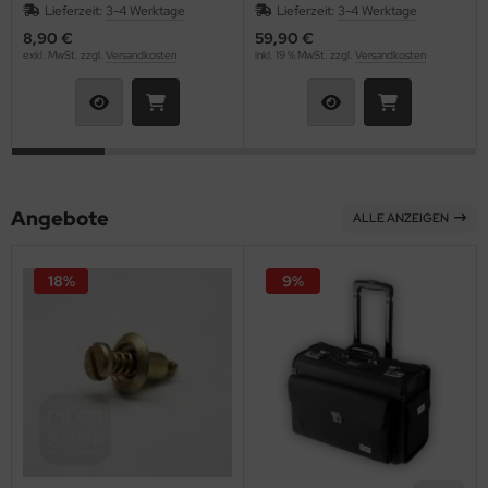
Lieferzeit:
3-4 Werktage
Lieferzeit:
3-4 Werktage
8,90 €
59,90 €
ainventil
exkl. MwSt. zzgl.
Versandkosten
inkl. 19 % MwSt. zzgl.
Versandkosten
ktrik Schalter Relais Kabel
T
hrwerke & Zubehör
Angebote
ALLE ANZEIGEN
ugfunkgeräte
ugmotoren
18%
9%
ugplatzbedarf
ugzeugcover
ugzeugpflegemittel
kkernadeln & Splinte