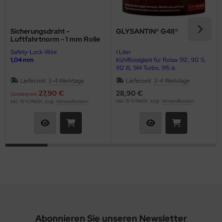
euerknüppelgriffe
robelights
Sicherungsdraht -
GLYSANTIN® G48®
Luftfahrtnorm - 1 mm Rolle
nks & Kraftstoffanlagen
Safety-Lock-Wire
1 Liter
1,04 mm
Kühlflüssigkeit für Rotax 912, 912 S,
912 iS, 914 Turbo, 915 is
CNAM Ersatzteile
Lieferzeit:
3-4 Werktage
Lieferzeit:
3-4 Werktage
ansponder
27,90 €
28,90 €
Sonderpreis
inkl. 19 % MwSt. zzgl.
Versandkosten
inkl. 19 % MwSt. zzgl.
Versandkosten
rheber Dämpfer
terlegscheiben
ERGASER
RTUNG Rotax 912, 912 S, 912 iS, 914 Turbo, 915 iS
rbo
ASSERKÜHLUNG
Abonnieren Sie unseren Newsletter