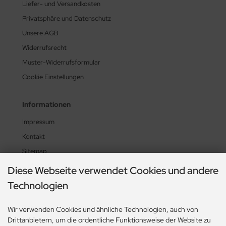
Liefer- und Versandkosten
Privatsphäre und Datenschutz
Unsere AGB
Widerrufsrecht
Muster-Widerrufsformular
Cookie Einstellungen
Informationen
Impressum
Kontakt
Sitemap
Lieferzeit
Diese Webseite verwendet Cookies und andere
UL-News
Technologien
Zahlungsmethoden
Wir verwenden Cookies und ähnliche Technologien, auch von
Drittanbietern, um die ordentliche Funktionsweise der Website zu