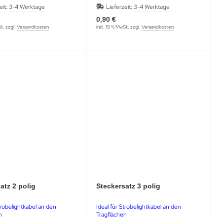
eit:
3-4 Werktage
Lieferzeit:
3-4 Werktage
0,90 €
St. zzgl.
Versandkosten
inkl. 19 % MwSt. zzgl.
Versandkosten
atz 2 polig
Steckersatz 3 polig
trobelightkabel an den
Ideal für Strobelightkabel an den
n
Tragflächen