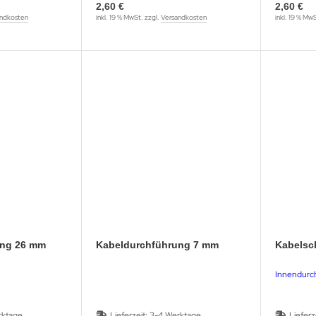
2,60 €
2,60 €
ndkosten
inkl. 19 % MwSt. zzgl.
Versandkosten
inkl. 19 % Mw
ung 26 mm
Kabeldurchführung 7 mm
Kabelsc
Innendurc
rktage
Lieferzeit:
3-4 Werktage
Lieferz