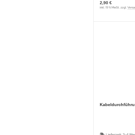
2,90 €
inkl. 19 % MwSt. zzgl.
Versa
Kabeldurchführ
Lieferzeit:
3-4 We