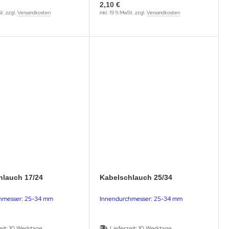
2,10 €
St. zzgl.
Versandkosten
inkl. 19 % MwSt. zzgl.
Versandkosten
hlauch 17/24
Kabelschlauch 25/34
hmesser: 25-34 mm
Innendurchmesser: 25-34 mm
eit:
10 Werktage
Lieferzeit:
10 Werktage