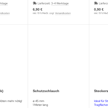
rktage
Lieferzeit:
3-4 Werktage
Lieferz
6,90 €
0,90 €
ndkosten
inkl. 19 % MwSt. zzgl.
Versandkosten
inkl. 19 % Mw
ck)
Schutzschlauch
Steckers
löten mehr nötig!
ø 45 mm
Ideal für S
1 Meter lang
Tragfläche