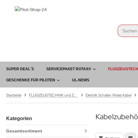
SUPER DEAL´S
SERVICEPAKET ROTAX®
FLUGZEUGTECH
GESCHENKE FÜR PILOTEN
UL-NEWS
Startseite
FLUGZEUGTECHNIK und Zubehör
Elektrik Schalter Relais Kabel
Kabelzubehö
Kategorien
Gesamtsortiment