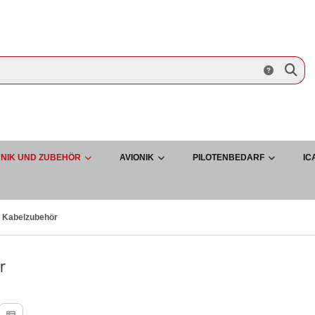
NIK UND ZUBEHÖR
AVIONIK
PILOTENBEDARF
IC
Kabelzubehör
r