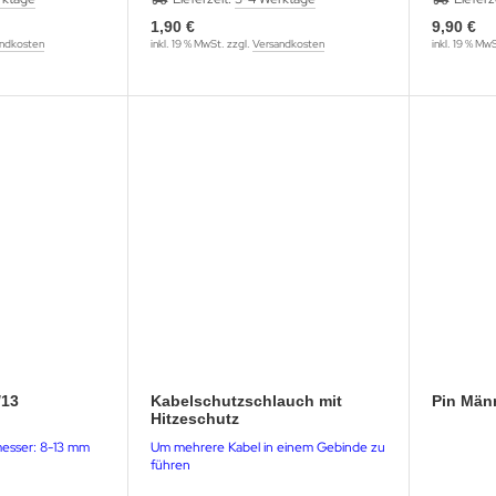
1,90 €
9,90 €
ndkosten
inkl. 19 % MwSt. zzgl.
Versandkosten
inkl. 19 % Mw
/13
Kabelschutzschlauch mit
Pin Män
Hitzeschutz
esser: 8-13 mm
Um mehrere Kabel in einem Gebinde zu
führen