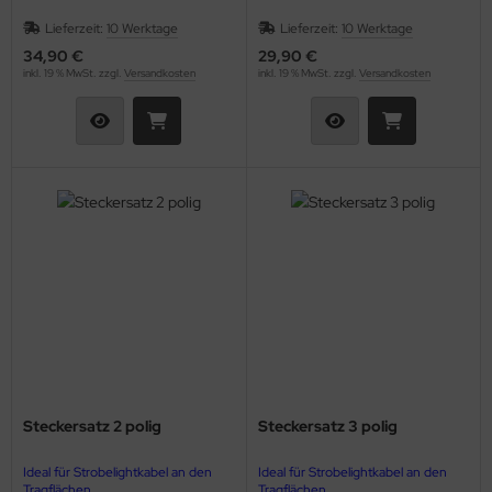
Lieferzeit:
10 Werktage
Lieferzeit:
10 Werktage
34,90 €
29,90 €
inkl. 19 % MwSt. zzgl.
Versandkosten
inkl. 19 % MwSt. zzgl.
Versandkosten
Steckersatz 2 polig
Steckersatz 3 polig
Ideal für Strobelightkabel an den
Ideal für Strobelightkabel an den
Tragflächen
Tragflächen