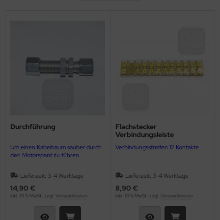
nk-Antennen
A P2008 JC
CRO EFIS
nstl. Horizonte
strumentenset
lotenausbildung
hlüsselanhänger
opellerverstellung
tercom
A P92 JS
erneigungsmesser
aftstoff-Verbrauchsanzeige
lotenbekleidung
herheittools für Piloten
opellerzubehör
riometer
ndeklappenanzeige
lotentaschen / Pilotenkoffer
fkleber / Sticker
acer
nifold-Press
hlüsselanhänger
ckpitzubehör
inner
T / Airboxtemperatur
herheittools für Piloten
schenkgutscheine
odcomp
druckanzeige
fkleber / Sticker
adsets
Durchführung
Flachstecker
ax 912is / 915iS flight line
ckpitzubehör
ugzeugpflegemittel
Verbindungsleiste
Um einen Kabelbaum sauber durch
Verbindungsstreifen 12 Kontakte
nkanzeigen
schenkgutscheine
den Motorspant zu führen
Lieferzeit:
3-4 Werktage
Lieferzeit:
3-4 Werktage
mperaturanzeigen
adsets
14,90 €
8,90 €
inkl. 19 % MwSt. zzgl.
Versandkosten
inkl. 19 % MwSt. zzgl.
Versandkosten
ltmeter
ugzeugpflegemittel
behör Motorkontrollinstrumente
AO Karten