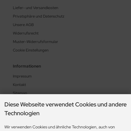
Liefer- und Versandkosten
Privatsphäre und Datenschutz
Unsere AGB
Widerrufsrecht
Muster-Widerrufsformular
Cookie Einstellungen
Informationen
Impressum
Kontakt
Sitemap
Lieferzeit
Diese Webseite verwendet Cookies und andere
UL-News
Technologien
Zahlungsmethoden
Wir verwenden Cookies und ähnliche Technologien, auch von