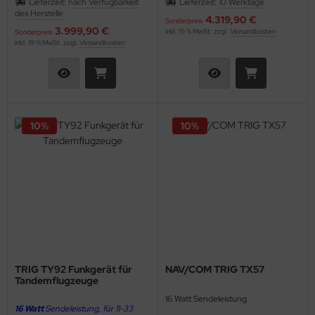
Lieferzeit:
nach Verfügbarkeit
Lieferzeit:
10 Werktage
kurzfristig lieferbar!
des Herstelle
4.319,90 €
Sonderpreis
3.999,90 €
inkl. 19 % MwSt. zzgl.
Versandkosten
Sonderpreis
inkl. 19 % MwSt. zzgl.
Versandkosten
10%
10%
TRIG TY92 Funkgerät für
NAV/COM TRIG TX57
Tandemflugzeuge
16 Watt Sendeleistung
16 Watt
Sendeleistung, für 11-33