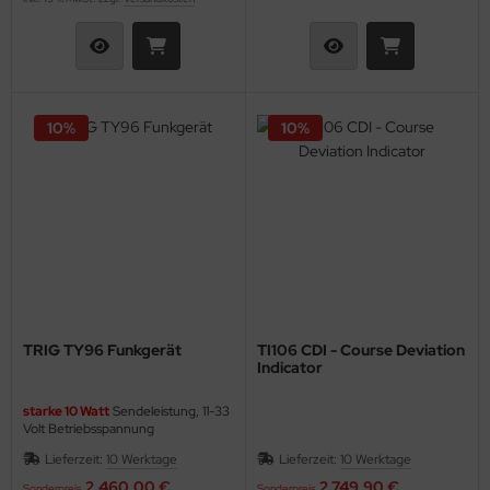
10%
10%
TRIG TY96 Funkgerät
TI106 CDI - Course Deviation
Indicator
starke 10 Watt
Sendeleistung, 11-33
Volt Betriebsspannung
Lieferzeit:
10 Werktage
Lieferzeit:
10 Werktage
‘Say Again’ - Funktion!
2.460,00 €
2.749,90 €
Sonderpreis
Sonderpreis