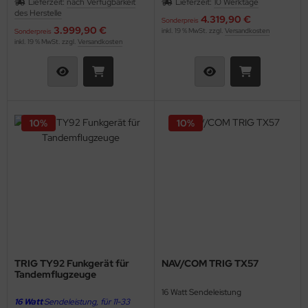
Lieferzeit:
nach Verfügbarkeit
Lieferzeit:
10 Werktage
kurzfristig lieferbar!
des Herstelle
4.319,90 €
Sonderpreis
3.999,90 €
inkl. 19 % MwSt. zzgl.
Versandkosten
Sonderpreis
inkl. 19 % MwSt. zzgl.
Versandkosten
10%
10%
TRIG TY92 Funkgerät für
NAV/COM TRIG TX57
Tandemflugzeuge
16 Watt Sendeleistung
16 Watt
Sendeleistung, für 11-33