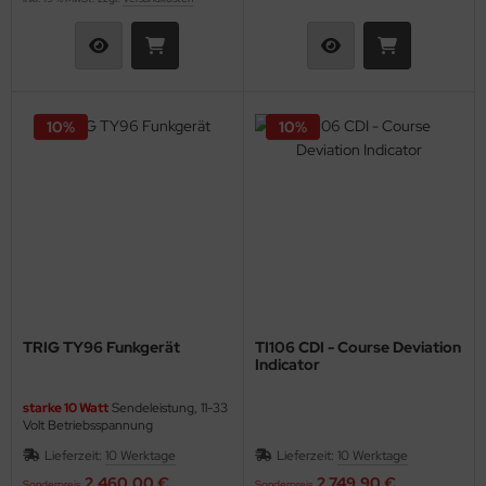
10%
10%
TRIG TY96 Funkgerät
TI106 CDI - Course Deviation
Indicator
starke 10 Watt
Sendeleistung, 11-33
Volt Betriebsspannung
Lieferzeit:
10 Werktage
Lieferzeit:
10 Werktage
‘Say Again’ - Funktion!
2.460,00 €
2.749,90 €
Sonderpreis
Sonderpreis