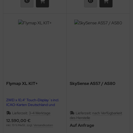
ndescheinwerfer
FTFILTER / Airbox
OTORÖL
OTORTRÄGER
FILTER
KÜHLER & SCHLAUCH
LSCHLAUCHANSCHLÜSSE
Flymap XL KIT+
SkySense AS57 / AS80
LTHERMOSTATE
ZWEI x 10,4" Touch-Display´s incl.
astikkappen & Stopfen
ICAO-Karten Deutschland und
Sichtanflugkarten*
Lieferzeit:
3-4 Werktage
Lieferzeit:
nach Verfügbarkeit
opeller, Spinner, Verstellungen
des Herstelle
12.590,00 €
AHRS-Modul (Fluglage) und EMS-
Auf Anfrage
inkl. 19 % MwSt. zzgl.
Versandkosten
Modul (Motordaten)
dverkleidungen