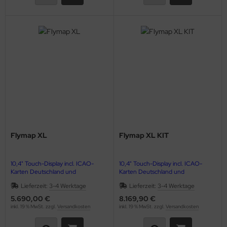
nk-Antennen
shebel & Gaszug (Throttle)
lenkanschlüsse
PS
ndlochdeckel
izung & Lüftung
Flymap XL
Flymap XL KIT
izungsschläuche
llisionswarnung
10,4" Touch-Display incl. ICAO-
10,4" Touch-Display incl. ICAO-
Karten Deutschland und
Karten Deutschland und
Sichtanflugkarten*
Sichtanflugkarten*
ÜHLWASSERSCHLAUCH
Lieferzeit:
3-4 Werktage
Lieferzeit:
3-4 Werktage
5.690,00 €
8.169,90 €
AHRS-Modul (Fluglage) und EMS-
ndeklappen & Trimmung
inkl. 19 % MwSt. zzgl.
Versandkosten
inkl. 19 % MwSt. zzgl.
Versandkosten
Modul (Motordaten)