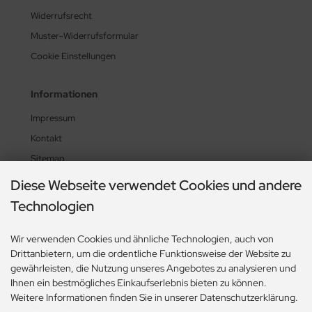
ERKZEUG
Widerrufsrecht
Muster-Widerrufsformular
ndkerzen
Cookie Einstellungen
Informationen
Impressum
Kontakt
Sitemap
Lieferzeit
Diese Webseite verwendet Cookies und andere
UL-News
Technologien
Zahlungsmethoden
Wir verwenden Cookies und ähnliche Technologien, auch von
Drittanbietern, um die ordentliche Funktionsweise der Website zu
gewährleisten, die Nutzung unseres Angebotes zu analysieren und
Ihnen ein bestmögliches Einkaufserlebnis bieten zu können.
Weitere Informationen finden Sie in unserer Datenschutzerklärung.
Social Media