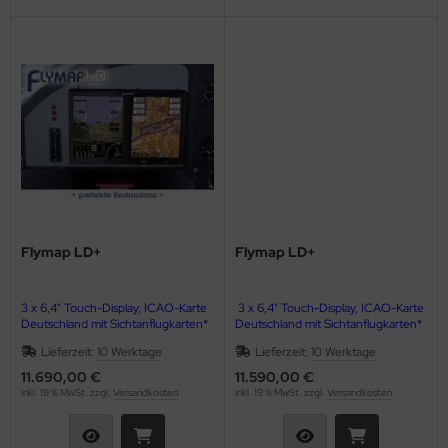
ainventil
ktrik Schalter Relais Kabel
T
hrwerke & Zubehör
ugfunkgeräte
Flymap LD+
Flymap LD+
ugmotoren
ugplatzbedarf
3 x 6,4" Touch-Display, ICAO-Karte
3 x 6,4" Touch-Display, ICAO-Karte
Deutschland mit Sichtanflugkarten*
Deutschland mit Sichtanflugkarten*
ugzeugcover
Lieferzeit:
10 Werktage
Lieferzeit:
10 Werktage
AHRS-Modul, EMS-Modul
AHRS-Modul, EMS-Modul
11.690,00 €
11.590,00 €
ugzeugpflegemittel
inkl. 19 % MwSt. zzgl.
Versandkosten
inkl. 19 % MwSt. zzgl.
Versandkosten
kkernadeln & Splinte