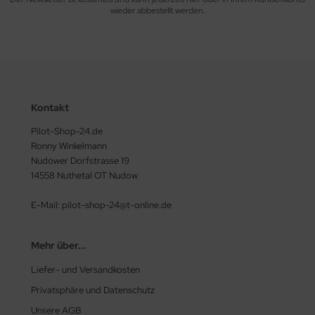
euerknüppelgriffe
wieder abbestellt werden.
robelights
nks & Kraftstoffanlagen
CNAM Ersatzteile
Kontakt
ansponder
Pilot-Shop-24.de
Ronny Winkelmann
rheber Dämpfer
Nudower Dorfstrasse 19
14558 Nuthetal OT Nudow
terlegscheiben
E-Mail: pilot-shop-24@t-online.de
ERGASER
Mehr über...
RTUNG Rotax 912, 912 S, 912 iS, 914 Turbo, 915 iS
rbo
Liefer- und Versandkosten
Privatsphäre und Datenschutz
ASSERKÜHLUNG
Unsere AGB