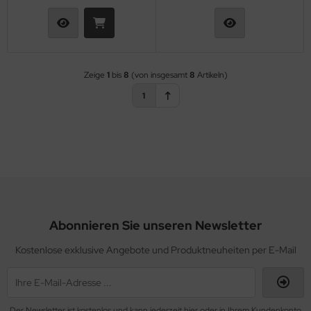
GLER / RELAIS
ifen & Räder
Zeige
1
bis
8
(von insgesamt
8
Artikeln)
derband / Vortex / Profilstreben
1
häkel & Seilspanner
hlauchfittinge
hlauchschellen
hrauben & Muttern
Abonnieren Sie unseren Newsletter
cherheitsgurte
Kostenlose exklusive Angebote und Produktneuheiten per E-Mail
cherungsdraht & Zubehör
nnenschutz
Der Newsletter ist kostenlos und kann jederzeit hier oder in Ihrem Kundenkonto