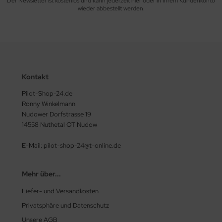
Der Newsletter ist kostenlos und kann jederzeit hier oder in Ihrem Kundenkonto
wieder abbestellt werden.
Kontakt
Pilot-Shop-24.de
Ronny Winkelmann
Nudower Dorfstrasse 19
14558 Nuthetal OT Nudow
E-Mail: pilot-shop-24@t-online.de
Mehr über...
Liefer- und Versandkosten
Privatsphäre und Datenschutz
Unsere AGB