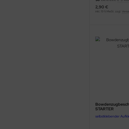
2,90 €
inkl. 19 % MwSt. zzgl.
Versa
Bowdenzugbesch
STARTER
selbstklebender Aufk