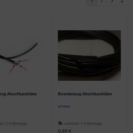
1
2
ug Abschlusshülse
Bowdenzug Abschlusshülse
schwarz
eit:
3-4 Werktage
Lieferzeit:
3-4 Werktage
0,89 €