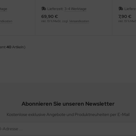
ktage
Lieferzeit:
3-4 Werktage
Lieferz
69,90 €
7,90 €
ndkosten
inkl. 19 % MwSt. zzgl.
Versandkosten
inkl. 19 % Mw
samt
40
Artikeln)
Abonnieren Sie unseren Newsletter
Kostenlose exklusive Angebote und Produktneuheiten per E-Mail