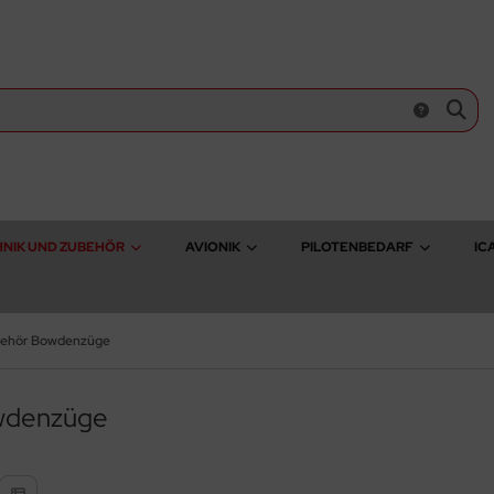
NIK UND ZUBEHÖR
AVIONIK
PILOTENBEDARF
IC
ehör Bowdenzüge
wdenzüge