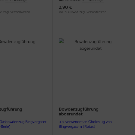
2,90 €
St. zzgl.
Versandkosten
inkl. 19 % MwSt. zzgl.
Versandkosten
ugführung
Bowdenzugführung
abgerundet
r Gasbowdenzug Bingvergaser
u.a. verwendet an Chokezug von
-Serie)
Bingvergasern (Rotax)