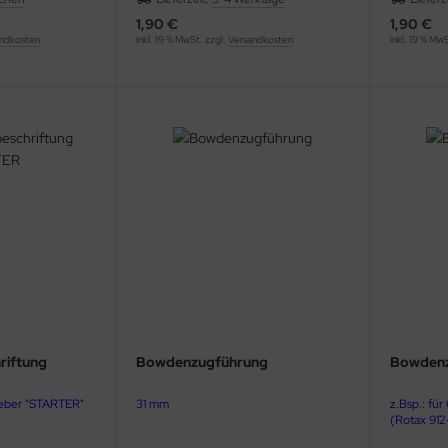
1,90 €
1,90 €
ndkosten
inkl. 19 % MwSt. zzgl.
Versandkosten
inkl. 19 % Mw
riftung
Bowdenzugführung
Bowdenz
leber "STARTER"
31 mm
z.Bsp.: fü
(Rotax 912