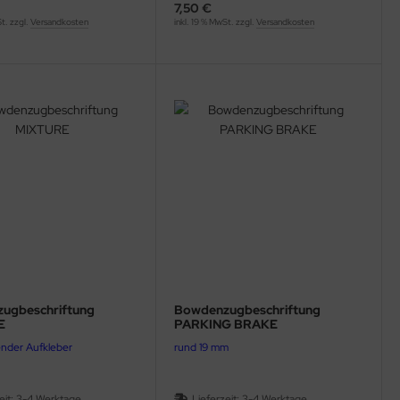
7,50 €
St. zzgl.
Versandkosten
inkl. 19 % MwSt. zzgl.
Versandkosten
ugbeschriftung
Bowdenzugbeschriftung
E
PARKING BRAKE
ender Aufkleber
rund 19 mm
eit:
3-4 Werktage
Lieferzeit:
3-4 Werktage