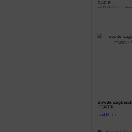
2,40 €
inkl. 19 % MwSt. zzgl.
Versa
Bowdenzugbesch
HEATER
rund 19 mm
Lieferzeit:
2-3 Wo