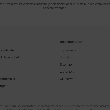
Der Newsletter ist kostenlos und kann jederzeit hier oder in Ihrem Kundenkonto wiede
abbestellt werden.
Informationen
rsandkosten
Impressum
nd Datenschutz
Kontakt
Sitemap
Lieferzeit
fsformular
UL-News
ungen
etzl. MwSt. zzgl.
Versandkosten
. Die durchgestrichenen Preise entsprechen dem bisherigen Prei