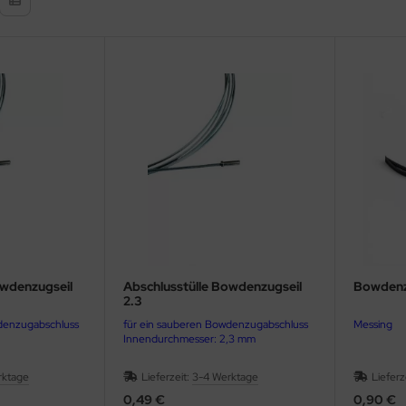
owdenzugseil
Abschlusstülle Bowdenzugseil
Bowdenz
2.3
denzugabschluss
für ein sauberen Bowdenzugabschluss
Messing
Innendurchmesser: 2,3 mm
rktage
Lieferzeit:
3-4 Werktage
Lieferz
0,49 €
0,90 €