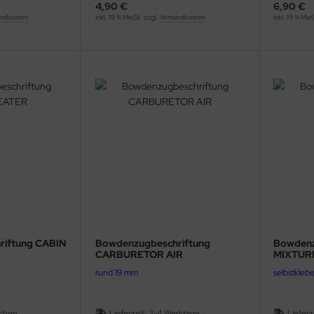
4,90 €
6,90 €
ndkosten
inkl. 19 % MwSt. zzgl.
Versandkosten
inkl. 19 % Mw
riftung CABIN
Bowdenzugbeschriftung
Bowdenz
CARBURETOR AIR
MIXTUR
rund 19 mm
selbstkleb
chen
Lieferzeit:
3-4 Werktage
Lieferz