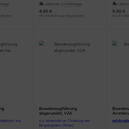
rktage
Lieferzeit:
3-4 Werktage
Lieferz
4,90 €
9,90 €
ndkosten
inkl. 19 % MwSt. zzgl.
Versandkosten
inkl. 19 % Mw
ng
Bowdenzugführung
Bowdenz
abgerundet, V2A
Arretier
ilgleitrohr aus
u.a. verwendet an Chokezug von
mit Arret
Bingvergasern (Rotax)