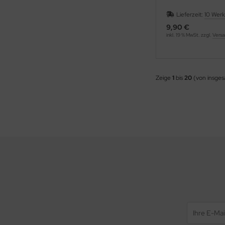
Lieferzeit:
10 Wer
9,90 €
inkl. 19 % MwSt. zzgl.
Versa
Zeige
1
bis
20
(von insge