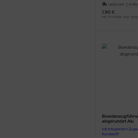
Lieferzeit:
3-4 We
1,90 €
inkl. 19 % MwSt. zzgl.
Versa
Bowdenzugführu
abgerundet Alu
mit integriertem Zugse
Kunststoff