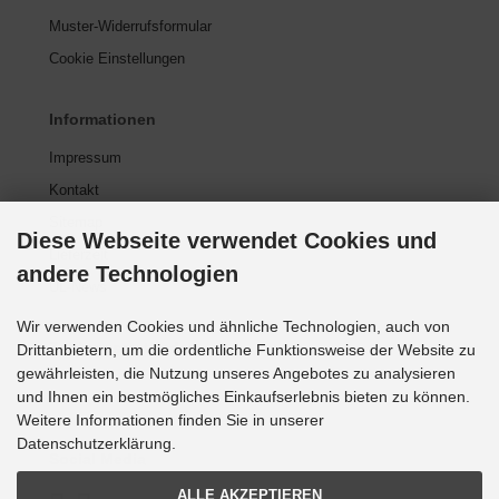
euerknüppelgriffe
Muster-Widerrufsformular
Cookie Einstellungen
robelights
nks & Kraftstoffanlagen
Informationen
CNAM Ersatzteile
Impressum
Kontakt
ansponder
Sitemap
Diese Webseite verwendet Cookies und
rheber Dämpfer
Lieferzeit
andere Technologien
UL-News
terlegscheiben
Wir verwenden Cookies und ähnliche Technologien, auch von
Zahlungsmethoden
ERGASER
Drittanbietern, um die ordentliche Funktionsweise der Website zu
gewährleisten, die Nutzung unseres Angebotes zu analysieren
RTUNG Rotax 912, 912 S, 912 iS, 914 Turbo, 915
und Ihnen ein bestmögliches Einkaufserlebnis bieten zu können.
 Turbo
Weitere Informationen finden Sie in unserer
Datenschutzerklärung.
Social Media
ASSERKÜHLUNG
ALLE AKZEPTIEREN