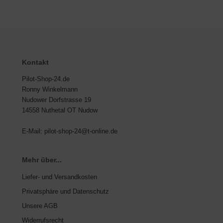
GLER / RELAIS
ifen & Räder
derband / Vortex / Profilstreben
Kontakt
häkel & Seilspanner
Pilot-Shop-24.de
Ronny Winkelmann
Nudower Dorfstrasse 19
hlauchfittinge
14558 Nuthetal OT Nudow
hlauchschellen
E-Mail: pilot-shop-24@t-online.de
hrauben & Muttern
Mehr über...
cherheitsgurte
Liefer- und Versandkosten
cherungsdraht & Zubehör
Privatsphäre und Datenschutz
Unsere AGB
nnenschutz
Widerrufsrecht