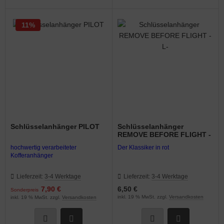
ainventil
11%
ektrik Schalter Relais Kabel
T
hrwerke & Zubehör
ugfunkgeräte
Schlüsselanhänger PILOT
Schlüsselanhänger
ugmotoren
REMOVE BEFORE FLIGHT -
L-
hochwertig verarbeiteter
Der Klassiker in rot
ugplatzbedarf
Kofferanhänger
ugzeugcover
Lieferzeit:
3-4 Werktage
Lieferzeit:
3-4 Werktage
7,90 €
6,50 €
Sonderpreis
ugzeugpflegemittel
inkl. 19 % MwSt. zzgl.
Versandkosten
inkl. 19 % MwSt. zzgl.
Versandkosten
kkernadeln & Splinte