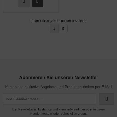
ndescheinwerfer
FTFILTER / Airbox
Zeige
1
bis
5
(von insgesamt
5
Artikeln)
OTORÖL
1
OTORTRÄGER
FILTER
KÜHLER & SCHLAUCH
LSCHLAUCHANSCHLÜSSE
Abonnieren Sie unseren Newsletter
LTHERMOSTATE
Kostenlose exklusive Angebote und Produktneuheiten per E-Mail
astikkappen & Stopfen
opeller, Spinner, Verstellungen
Der Newsletter ist kostenlos und kann jederzeit hier oder in Ihrem
dverkleidungen
Kundenkonto wieder abbestellt werden.