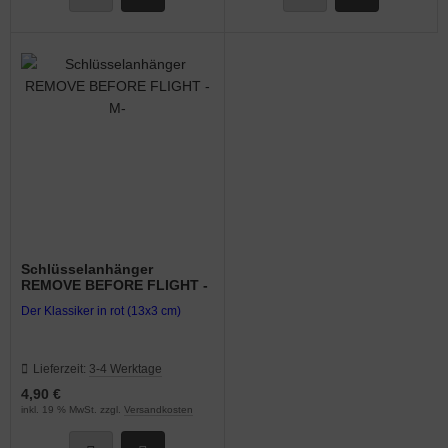
nk-Antennen
shebel & Gaszug (Throttle)
lenkanschlüsse
PS
ndlochdeckel
izung & Lüftung
Schlüsselanhänger
izungsschläuche
REMOVE BEFORE FLIGHT -
M-
Der Klassiker in rot (13x3 cm)
llisionswarnung
ÜHLWASSERSCHLAUCH
Lieferzeit:
3-4 Werktage
4,90 €
ndeklappen & Trimmung
inkl. 19 % MwSt. zzgl.
Versandkosten