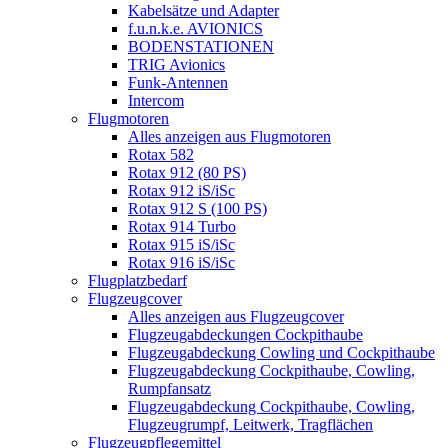
Kabelsätze und Adapter
f.u.n.k.e. AVIONICS
BODENSTATIONEN
TRIG Avionics
Funk-Antennen
Intercom
Flugmotoren
Alles anzeigen aus Flugmotoren
Rotax 582
Rotax 912 (80 PS)
Rotax 912 iS/iSc
Rotax 912 S (100 PS)
Rotax 914 Turbo
Rotax 915 iS/iSc
Rotax 916 iS/iSc
Flugplatzbedarf
Flugzeugcover
Alles anzeigen aus Flugzeugcover
Flugzeugabdeckungen Cockpithaube
Flugzeugabdeckung Cowling und Cockpithaube
Flugzeugabdeckung Cockpithaube, Cowling,
Rumpfansatz
Flugzeugabdeckung Cockpithaube, Cowling,
Flugzeugrumpf, Leitwerk, Tragflächen
Flugzeugpflegemittel