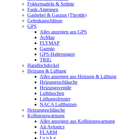
Fokkernadeln & Splinte
Funk-Antennen
Gashebel & Gaszug (Throttle)
Gelenkanschlüsse
GPS
Alles anzeigen aus GPS
AvMap
FLYMAP
Garmin
GPS-Halterungen
TRIG
Handlochdeckel
Heizung & Lüftung
Alles anzeigen aus Heizung & Lüftung
Heizungsschläuche
Heizungsventile
Luftduschen
Lüftungsfenster
NACA Lufthutzen
Heizungsschläuche
Kollisionswarnung
Alles anzeigen aus Kollisionswarnung
Air Avionics
FLARM
f.u.n.k.e