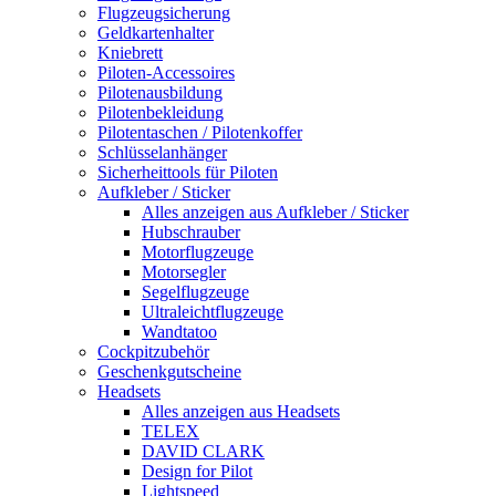
Flugzeugsicherung
Geldkartenhalter
Kniebrett
Piloten-Accessoires
Pilotenausbildung
Pilotenbekleidung
Pilotentaschen / Pilotenkoffer
Schlüsselanhänger
Sicherheittools für Piloten
Aufkleber / Sticker
Alles anzeigen aus Aufkleber / Sticker
Hubschrauber
Motorflugzeuge
Motorsegler
Segelflugzeuge
Ultraleichtflugzeuge
Wandtatoo
Cockpitzubehör
Geschenkgutscheine
Headsets
Alles anzeigen aus Headsets
TELEX
DAVID CLARK
Design for Pilot
Lightspeed