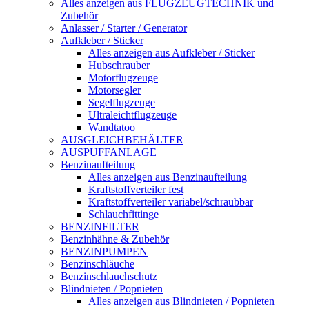
Alles anzeigen aus FLUGZEUGTECHNIK und
Zubehör
Anlasser / Starter / Generator
Aufkleber / Sticker
Alles anzeigen aus Aufkleber / Sticker
Hubschrauber
Motorflugzeuge
Motorsegler
Segelflugzeuge
Ultraleichtflugzeuge
Wandtatoo
AUSGLEICHBEHÄLTER
AUSPUFFANLAGE
Benzinaufteilung
Alles anzeigen aus Benzinaufteilung
Kraftstoffverteiler fest
Kraftstoffverteiler variabel/schraubbar
Schlauchfittinge
BENZINFILTER
Benzinhähne & Zubehör
BENZINPUMPEN
Benzinschläuche
Benzinschlauchschutz
Blindnieten / Popnieten
Alles anzeigen aus Blindnieten / Popnieten