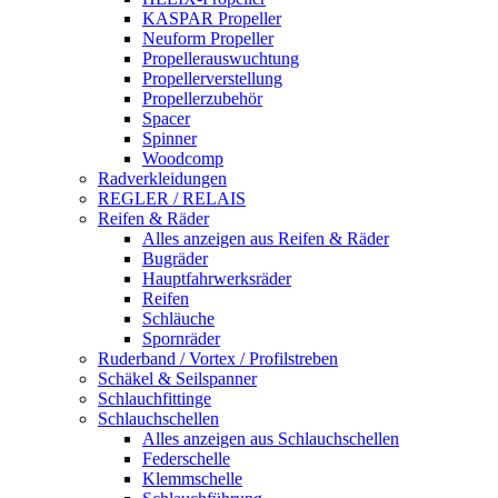
KASPAR Propeller
Neuform Propeller
Propellerauswuchtung
Propellerverstellung
Propellerzubehör
Spacer
Spinner
Woodcomp
Radverkleidungen
REGLER / RELAIS
Reifen & Räder
Alles anzeigen aus Reifen & Räder
Bugräder
Hauptfahrwerksräder
Reifen
Schläuche
Spornräder
Ruderband / Vortex / Profilstreben
Schäkel & Seilspanner
Schlauchfittinge
Schlauchschellen
Alles anzeigen aus Schlauchschellen
Federschelle
Klemmschelle