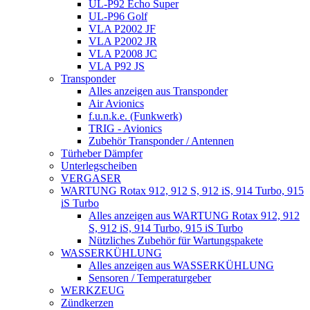
UL-P92 Echo Super
UL-P96 Golf
VLA P2002 JF
VLA P2002 JR
VLA P2008 JC
VLA P92 JS
Transponder
Alles anzeigen aus Transponder
Air Avionics
f.u.n.k.e. (Funkwerk)
TRIG - Avionics
Zubehör Transponder / Antennen
Türheber Dämpfer
Unterlegscheiben
VERGASER
WARTUNG Rotax 912, 912 S, 912 iS, 914 Turbo, 915
iS Turbo
Alles anzeigen aus WARTUNG Rotax 912, 912
S, 912 iS, 914 Turbo, 915 iS Turbo
Nützliches Zubehör für Wartungspakete
WASSERKÜHLUNG
Alles anzeigen aus WASSERKÜHLUNG
Sensoren / Temperaturgeber
WERKZEUG
Zündkerzen