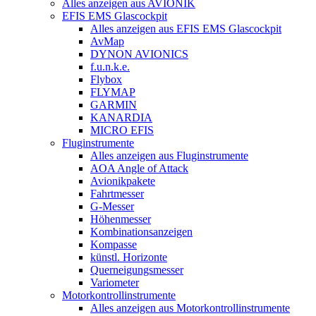
Alles anzeigen aus AVIONIK
EFIS EMS Glascockpit
Alles anzeigen aus EFIS EMS Glascockpit
AvMap
DYNON AVIONICS
f.u.n.k.e.
Flybox
FLYMAP
GARMIN
KANARDIA
MICRO EFIS
Fluginstrumente
Alles anzeigen aus Fluginstrumente
AOA Angle of Attack
Avionikpakete
Fahrtmesser
G-Messer
Höhenmesser
Kombinationsanzeigen
Kompasse
künstl. Horizonte
Querneigungsmesser
Variometer
Motorkontrollinstrumente
Alles anzeigen aus Motorkontrollinstrumente