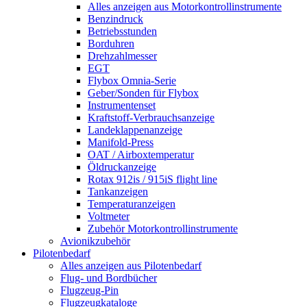
Alles anzeigen aus Motorkontrollinstrumente
Benzindruck
Betriebsstunden
Borduhren
Drehzahlmesser
EGT
Flybox Omnia-Serie
Geber/Sonden für Flybox
Instrumentenset
Kraftstoff-Verbrauchsanzeige
Landeklappenanzeige
Manifold-Press
OAT / Airboxtemperatur
Öldruckanzeige
Rotax 912is / 915iS flight line
Tankanzeigen
Temperaturanzeigen
Voltmeter
Zubehör Motorkontrollinstrumente
Avionikzubehör
Pilotenbedarf
Alles anzeigen aus Pilotenbedarf
Flug- und Bordbücher
Flugzeug-Pin
Flugzeugkataloge