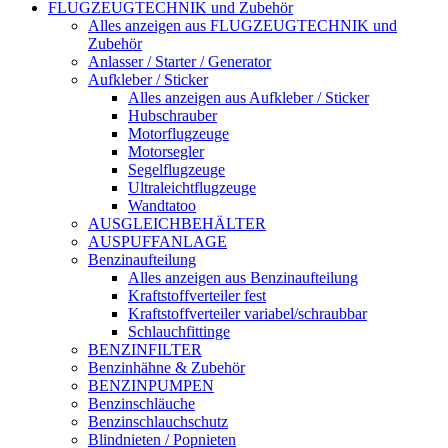
FLUGZEUGTECHNIK und Zubehör
Alles anzeigen aus FLUGZEUGTECHNIK und
Zubehör
Anlasser / Starter / Generator
Aufkleber / Sticker
Alles anzeigen aus Aufkleber / Sticker
Hubschrauber
Motorflugzeuge
Motorsegler
Segelflugzeuge
Ultraleichtflugzeuge
Wandtatoo
AUSGLEICHBEHÄLTER
AUSPUFFANLAGE
Benzinaufteilung
Alles anzeigen aus Benzinaufteilung
Kraftstoffverteiler fest
Kraftstoffverteiler variabel/schraubbar
Schlauchfittinge
BENZINFILTER
Benzinhähne & Zubehör
BENZINPUMPEN
Benzinschläuche
Benzinschlauchschutz
Blindnieten / Popnieten