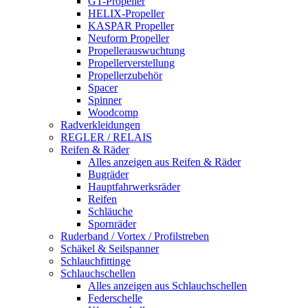
GT-Propeller
HELIX-Propeller
KASPAR Propeller
Neuform Propeller
Propellerauswuchtung
Propellerverstellung
Propellerzubehör
Spacer
Spinner
Woodcomp
Radverkleidungen
REGLER / RELAIS
Reifen & Räder
Alles anzeigen aus Reifen & Räder
Bugräder
Hauptfahrwerksräder
Reifen
Schläuche
Spornräder
Ruderband / Vortex / Profilstreben
Schäkel & Seilspanner
Schlauchfittinge
Schlauchschellen
Alles anzeigen aus Schlauchschellen
Federschelle