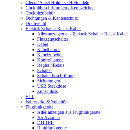
Cleco / Sheet Holders / Heftnadeln
Cockpitbeschriftungen / Kennzeichen
Cockpitzubehör
Dichtungen & Kantenschutz
Drainventil
Elektrik Schalter Relais Kabel
Alles anzeigen aus Elektrik Schalter Relais Kabel
Flugzeugschalter
Kabel
Kabelbäume
Kabelzubehör
Kontrolllampe
Regler / Relais
Schalter
Schalterbeschriftung
Sicherungen
USB Steckdose
Zünschloss
ELT
Fahrwerke & Zubehör
Flugfunkgeräte
Alles anzeigen aus Flugfunkgeräte
Air Avionics
DITTEL
Handfunkgeräte