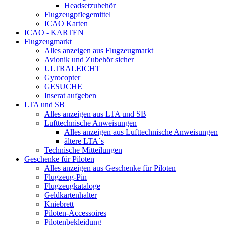
Headsetzubehör
Flugzeugpflegemittel
ICAO Karten
ICAO - KARTEN
Flugzeugmarkt
Alles anzeigen aus Flugzeugmarkt
Avionik und Zubehör sicher
ULTRALEICHT
Gyrocopter
GESUCHE
Inserat aufgeben
LTA und SB
Alles anzeigen aus LTA und SB
Lufttechnische Anweisungen
Alles anzeigen aus Lufttechnische Anweisungen
ältere LTA´s
Technische Mitteilungen
Geschenke für Piloten
Alles anzeigen aus Geschenke für Piloten
Flugzeug-Pin
Flugzeugkataloge
Geldkartenhalter
Kniebrett
Piloten-Accessoires
Pilotenbekleidung