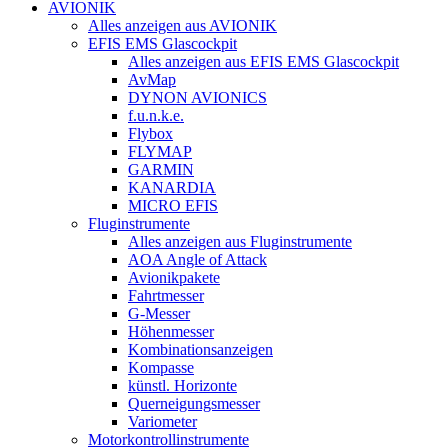
AVIONIK
Alles anzeigen aus AVIONIK
EFIS EMS Glascockpit
Alles anzeigen aus EFIS EMS Glascockpit
AvMap
DYNON AVIONICS
f.u.n.k.e.
Flybox
FLYMAP
GARMIN
KANARDIA
MICRO EFIS
Fluginstrumente
Alles anzeigen aus Fluginstrumente
AOA Angle of Attack
Avionikpakete
Fahrtmesser
G-Messer
Höhenmesser
Kombinationsanzeigen
Kompasse
künstl. Horizonte
Querneigungsmesser
Variometer
Motorkontrollinstrumente