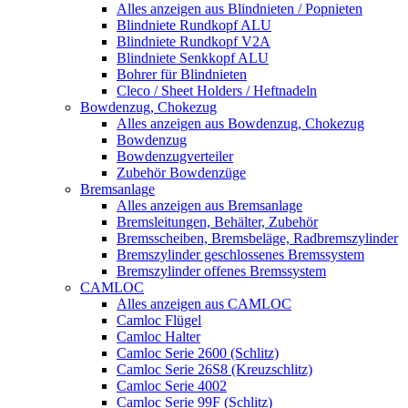
Alles anzeigen aus Blindnieten / Popnieten
Blindniete Rundkopf ALU
Blindniete Rundkopf V2A
Blindniete Senkkopf ALU
Bohrer für Blindnieten
Cleco / Sheet Holders / Heftnadeln
Bowdenzug, Chokezug
Alles anzeigen aus Bowdenzug, Chokezug
Bowdenzug
Bowdenzugverteiler
Zubehör Bowdenzüge
Bremsanlage
Alles anzeigen aus Bremsanlage
Bremsleitungen, Behälter, Zubehör
Bremsscheiben, Bremsbeläge, Radbremszylinder
Bremszylinder geschlossenes Bremssystem
Bremszylinder offenes Bremssystem
CAMLOC
Alles anzeigen aus CAMLOC
Camloc Flügel
Camloc Halter
Camloc Serie 2600 (Schlitz)
Camloc Serie 26S8 (Kreuzschlitz)
Camloc Serie 4002
Camloc Serie 99F (Schlitz)