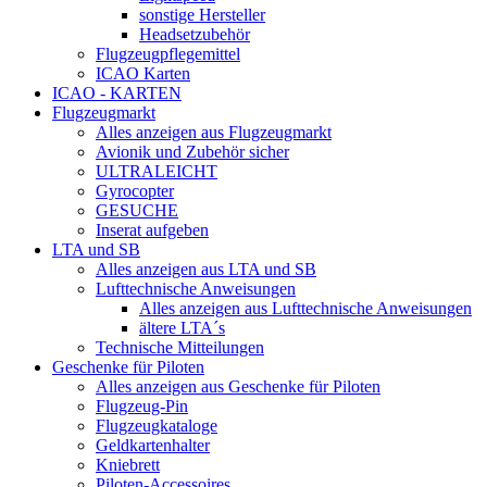
sonstige Hersteller
Headsetzubehör
Flugzeugpflegemittel
ICAO Karten
ICAO - KARTEN
Flugzeugmarkt
Alles anzeigen aus Flugzeugmarkt
Avionik und Zubehör sicher
ULTRALEICHT
Gyrocopter
GESUCHE
Inserat aufgeben
LTA und SB
Alles anzeigen aus LTA und SB
Lufttechnische Anweisungen
Alles anzeigen aus Lufttechnische Anweisungen
ältere LTA´s
Technische Mitteilungen
Geschenke für Piloten
Alles anzeigen aus Geschenke für Piloten
Flugzeug-Pin
Flugzeugkataloge
Geldkartenhalter
Kniebrett
Piloten-Accessoires