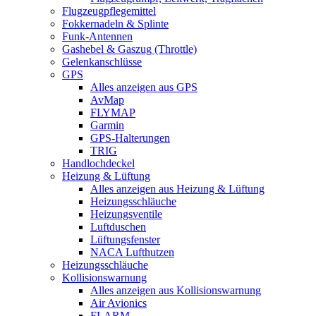
Flugzeugpflegemittel
Fokkernadeln & Splinte
Funk-Antennen
Gashebel & Gaszug (Throttle)
Gelenkanschlüsse
GPS
Alles anzeigen aus GPS
AvMap
FLYMAP
Garmin
GPS-Halterungen
TRIG
Handlochdeckel
Heizung & Lüftung
Alles anzeigen aus Heizung & Lüftung
Heizungsschläuche
Heizungsventile
Luftduschen
Lüftungsfenster
NACA Lufthutzen
Heizungsschläuche
Kollisionswarnung
Alles anzeigen aus Kollisionswarnung
Air Avionics
FLARM