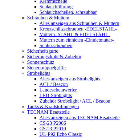
Klemmschelle
Schlauchführung
Schlauchschellen, schraubbar
Schrauben & Muttern
Alles anzeigen aus Schrauben & Muttern
Kreuzschlitzschrauben -EDELSTAHL-
Muttern -STAHL & EDELSTAHL-
Muttern zum einnieten -Einnietmutter-
Schlitzschrauben
Sicherheitsgurte
Sicherungsdraht & Zubehör
Sonnenschutz
Steuerknüppelgriffe
Strobelights
Alles anzeigen aus Strobelights
ACL / Beacon
Landescheinwerfer
LED-Stroblights
Zubehör Strobelight / ACL / Beacon
Tanks & Kraftstoffanlagen
TECNAM Ersatzteile
Alles anzeigen aus TECNAM Ersatzteile
CS-23 P2006
CS-23 P2010
UL-P92 Echo Classic