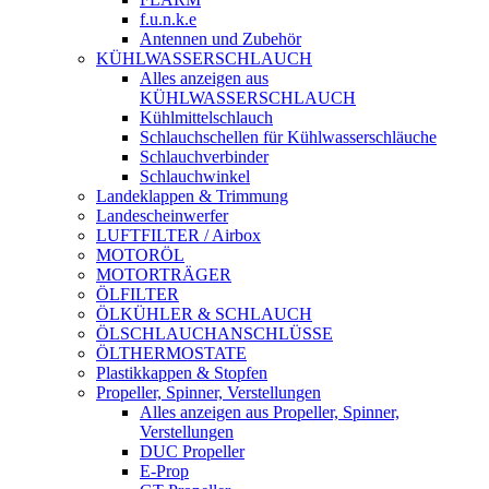
f.u.n.k.e
Antennen und Zubehör
KÜHLWASSERSCHLAUCH
Alles anzeigen aus
KÜHLWASSERSCHLAUCH
Kühlmittelschlauch
Schlauchschellen für Kühlwasserschläuche
Schlauchverbinder
Schlauchwinkel
Landeklappen & Trimmung
Landescheinwerfer
LUFTFILTER / Airbox
MOTORÖL
MOTORTRÄGER
ÖLFILTER
ÖLKÜHLER & SCHLAUCH
ÖLSCHLAUCHANSCHLÜSSE
ÖLTHERMOSTATE
Plastikkappen & Stopfen
Propeller, Spinner, Verstellungen
Alles anzeigen aus Propeller, Spinner,
Verstellungen
DUC Propeller
E-Prop