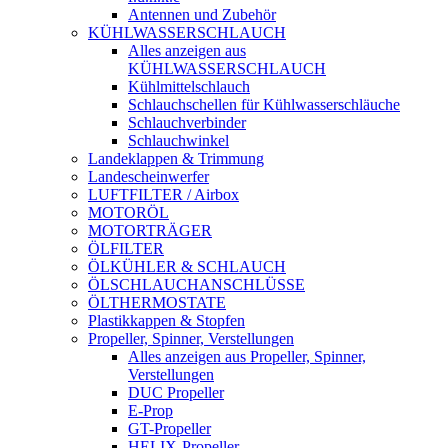
Antennen und Zubehör
KÜHLWASSERSCHLAUCH
Alles anzeigen aus
KÜHLWASSERSCHLAUCH
Kühlmittelschlauch
Schlauchschellen für Kühlwasserschläuche
Schlauchverbinder
Schlauchwinkel
Landeklappen & Trimmung
Landescheinwerfer
LUFTFILTER / Airbox
MOTORÖL
MOTORTRÄGER
ÖLFILTER
ÖLKÜHLER & SCHLAUCH
ÖLSCHLAUCHANSCHLÜSSE
ÖLTHERMOSTATE
Plastikkappen & Stopfen
Propeller, Spinner, Verstellungen
Alles anzeigen aus Propeller, Spinner,
Verstellungen
DUC Propeller
E-Prop
GT-Propeller
HELIX-Propeller