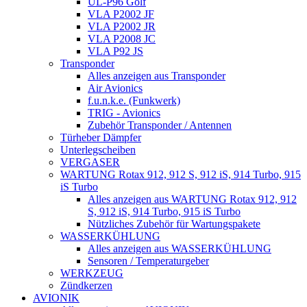
UL-P96 Golf
VLA P2002 JF
VLA P2002 JR
VLA P2008 JC
VLA P92 JS
Transponder
Alles anzeigen aus Transponder
Air Avionics
f.u.n.k.e. (Funkwerk)
TRIG - Avionics
Zubehör Transponder / Antennen
Türheber Dämpfer
Unterlegscheiben
VERGASER
WARTUNG Rotax 912, 912 S, 912 iS, 914 Turbo, 915
iS Turbo
Alles anzeigen aus WARTUNG Rotax 912, 912
S, 912 iS, 914 Turbo, 915 iS Turbo
Nützliches Zubehör für Wartungspakete
WASSERKÜHLUNG
Alles anzeigen aus WASSERKÜHLUNG
Sensoren / Temperaturgeber
WERKZEUG
Zündkerzen
AVIONIK