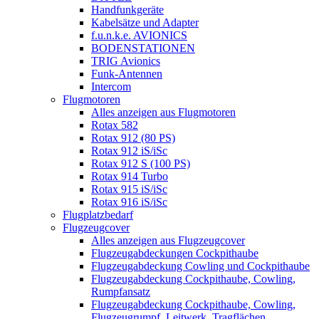
Handfunkgeräte
Kabelsätze und Adapter
f.u.n.k.e. AVIONICS
BODENSTATIONEN
TRIG Avionics
Funk-Antennen
Intercom
Flugmotoren
Alles anzeigen aus Flugmotoren
Rotax 582
Rotax 912 (80 PS)
Rotax 912 iS/iSc
Rotax 912 S (100 PS)
Rotax 914 Turbo
Rotax 915 iS/iSc
Rotax 916 iS/iSc
Flugplatzbedarf
Flugzeugcover
Alles anzeigen aus Flugzeugcover
Flugzeugabdeckungen Cockpithaube
Flugzeugabdeckung Cowling und Cockpithaube
Flugzeugabdeckung Cockpithaube, Cowling,
Rumpfansatz
Flugzeugabdeckung Cockpithaube, Cowling,
Flugzeugrumpf, Leitwerk, Tragflächen