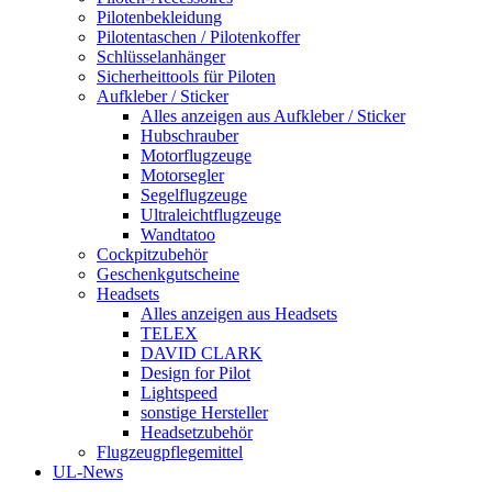
Pilotenbekleidung
Pilotentaschen / Pilotenkoffer
Schlüsselanhänger
Sicherheittools für Piloten
Aufkleber / Sticker
Alles anzeigen aus Aufkleber / Sticker
Hubschrauber
Motorflugzeuge
Motorsegler
Segelflugzeuge
Ultraleichtflugzeuge
Wandtatoo
Cockpitzubehör
Geschenkgutscheine
Headsets
Alles anzeigen aus Headsets
TELEX
DAVID CLARK
Design for Pilot
Lightspeed
sonstige Hersteller
Headsetzubehör
Flugzeugpflegemittel
UL-News