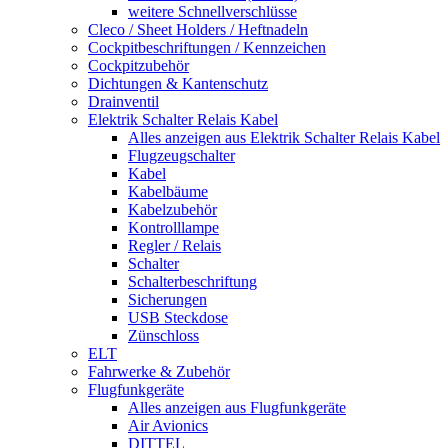
weitere Schnellverschlüsse
Cleco / Sheet Holders / Heftnadeln
Cockpitbeschriftungen / Kennzeichen
Cockpitzubehör
Dichtungen & Kantenschutz
Drainventil
Elektrik Schalter Relais Kabel
Alles anzeigen aus Elektrik Schalter Relais Kabel
Flugzeugschalter
Kabel
Kabelbäume
Kabelzubehör
Kontrolllampe
Regler / Relais
Schalter
Schalterbeschriftung
Sicherungen
USB Steckdose
Zünschloss
ELT
Fahrwerke & Zubehör
Flugfunkgeräte
Alles anzeigen aus Flugfunkgeräte
Air Avionics
DITTEL