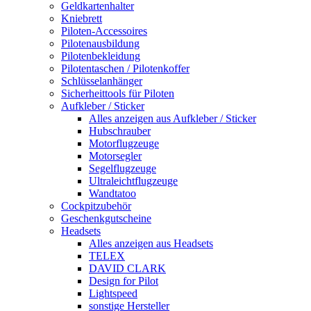
Geldkartenhalter
Kniebrett
Piloten-Accessoires
Pilotenausbildung
Pilotenbekleidung
Pilotentaschen / Pilotenkoffer
Schlüsselanhänger
Sicherheittools für Piloten
Aufkleber / Sticker
Alles anzeigen aus Aufkleber / Sticker
Hubschrauber
Motorflugzeuge
Motorsegler
Segelflugzeuge
Ultraleichtflugzeuge
Wandtatoo
Cockpitzubehör
Geschenkgutscheine
Headsets
Alles anzeigen aus Headsets
TELEX
DAVID CLARK
Design for Pilot
Lightspeed
sonstige Hersteller