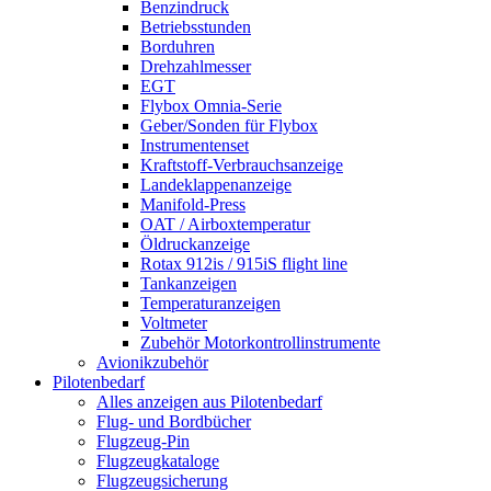
Benzindruck
Betriebsstunden
Borduhren
Drehzahlmesser
EGT
Flybox Omnia-Serie
Geber/Sonden für Flybox
Instrumentenset
Kraftstoff-Verbrauchsanzeige
Landeklappenanzeige
Manifold-Press
OAT / Airboxtemperatur
Öldruckanzeige
Rotax 912is / 915iS flight line
Tankanzeigen
Temperaturanzeigen
Voltmeter
Zubehör Motorkontrollinstrumente
Avionikzubehör
Pilotenbedarf
Alles anzeigen aus Pilotenbedarf
Flug- und Bordbücher
Flugzeug-Pin
Flugzeugkataloge
Flugzeugsicherung