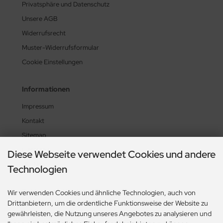
Privatsphäre und Datenschutz
Unsere AGB
Widerrufsrecht
Muster-Widerrufsformular
Cookie Einstellungen
Informationen
Impressum
Kontakt
Sitemap
Lieferzeit
Diese Webseite verwendet Cookies und andere
UL-News
Technologien
Zahlungsmethoden
Wir verwenden Cookies und ähnliche Technologien, auch von
Drittanbietern, um die ordentliche Funktionsweise der Website zu
gewährleisten, die Nutzung unseres Angebotes zu analysieren und