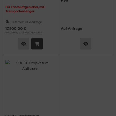
P96
Für Frischluftgenießer, mit
GLER / RELAIS
Transportanhänger
ifen & Räder
Lieferzeit:
10 Werktage
17.500,00 €
Auf Anfrage
derband / Vortex / Profilstreben
exkl. MwSt. zzgl.
Versandkosten
häkel & Seilspanner
hlauchfittinge
hlauchschellen
hrauben & Muttern
cherheitsgurte
cherungsdraht & Zubehör
nnenschutz
SUCHE Projekt zum