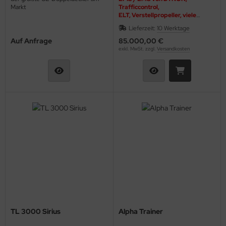
Markt
Trafficcontrol,
nk-Antennen
ELT, Verstellpropeller, viele
Neuteile
Lieferzeit:
10 Werktage
shebel & Gaszug (Throttle)
Auf Anfrage
85.000,00 €
exkl. MwSt. zzgl.
Versandkosten
lenkanschlüsse
PS
ndlochdeckel
izung & Lüftung
izungsschläuche
llisionswarnung
ÜHLWASSERSCHLAUCH
ndeklappen & Trimmung
TL 3000 Sirius
Alpha Trainer