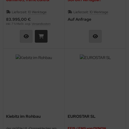
ainventil
Lieferzeit:
10 Werktage
Lieferzeit:
10 Werktage
83.995,00 €
Auf Anfrage
ktrik Schalter Relais Kabel
inkl. 7 % MwSt. zzgl.
Versandkosten
T
hrwerke & Zubehör
ugfunkgeräte
ugmotoren
ugplatzbedarf
ugzeugcover
ugzeugpflegemittel
Kiebitz im Rohbau
EUROSTAR SL
kkernadeln & Splinte
der größte UL-Doppeldecker am
EFIS / EMS von DYNON,