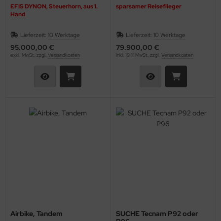
ndescheinwerfer
EFIS DYNON, Steuerhorn, aus 1.
sparsamer Reiseflieger
Hand
FTFILTER / Airbox
Lieferzeit:
10 Werktage
Lieferzeit:
10 Werktage
OTORÖL
95.000,00 €
79.900,00 €
exkl. MwSt. zzgl.
Versandkosten
inkl. 19 % MwSt. zzgl.
Versandkosten
OTORTRÄGER
FILTER
KÜHLER & SCHLAUCH
LSCHLAUCHANSCHLÜSSE
LTHERMOSTATE
astikkappen & Stopfen
opeller, Spinner, Verstellungen
Airbike, Tandem
SUCHE Tecnam P92 oder
dverkleidungen