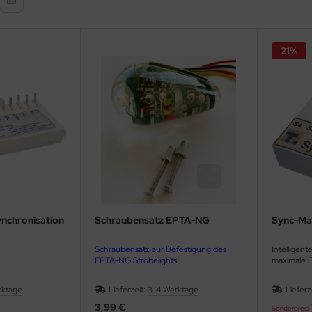
21%
Synchronisation
Schraubensatz EPTA-NG
Sync-Ma
Schraubensatz zur Befestigung des
Intelligent
EPTA-NG Strobelights
maximale E
rktage
Lieferzeit:
3-4 Werktage
Lieferz
3,99 €
Sonderpreis