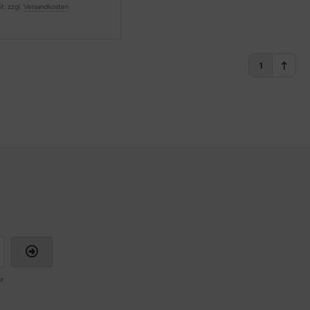
St. zzgl.
Versandkosten
1
r