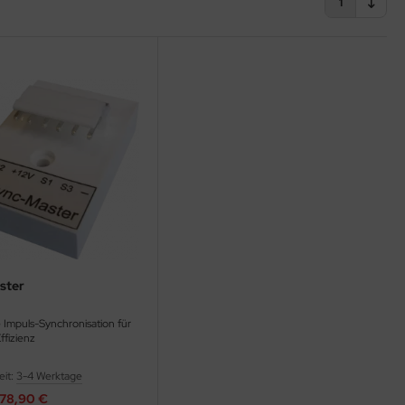
1
ster
e Impuls-Synchronisation für
ffizienz
eit:
3-4 Werktage
78,90 €