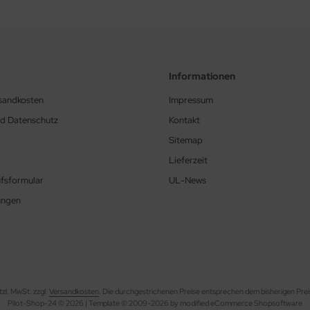
Informationen
rsandkosten
Impressum
nd Datenschutz
Kontakt
Sitemap
Lieferzeit
fsformular
UL-News
ungen
etzl. MwSt. zzgl.
Versandkosten
. Die durchgestrichenen Preise entsprechen dem bisherigen Prei
Pilot-Shop-24 © 2026 | Template © 2009-2026 by modified eCommerce Shopsoftware