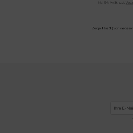
inkl. 19 % MwSt. zzgl.
Versa
Zeige
1
bis
3
(von insges