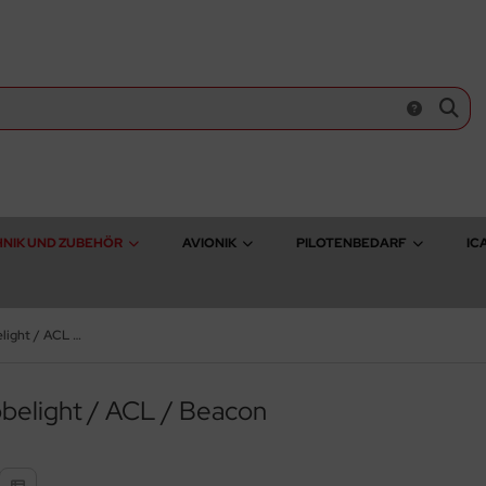
NIK UND ZUBEHÖR
AVIONIK
PILOTENBEDARF
IC
Zubehör Strobelight / ACL / Beacon
belight / ACL / Beacon