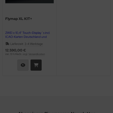
nk-Antennen
shebel & Gaszug (Throttle)
Flymap XL KIT+
lenkanschlüsse
ZWEI x 10,4" Touch-Display´s incl.
ICAO-Karten Deutschland und
PS
Sichtanflugkarten*
Lieferzeit:
3-4 Werktage
ndlochdeckel
12.590,00 €
AHRS-Modul (Fluglage) und EMS-
inkl. 19 % MwSt. zzgl.
Versandkosten
Modul (Motordaten)
izung & Lüftung
izungsschläuche
llisionswarnung
ÜHLWASSERSCHLAUCH
ndeklappen & Trimmung