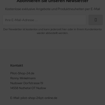
Abonnieren Sie unseren Newsletter
ndescheinwerfer
Kostenlose exklusive Angebote und Produktneuheiten per E-Mail
FTFILTER / Airbox
OTORÖL
Der Newsletter ist kostenlos und kann jederzeit hier oder in Ihrem Kundenkonto
OTORTRÄGER
wieder abbestellt werden.
FILTER
KÜHLER & SCHLAUCH
LSCHLAUCHANSCHLÜSSE
Kontakt
LTHERMOSTATE
Pilot-Shop-24.de
Ronny Winkelmann
astikkappen & Stopfen
Nudower Dorfstrasse 19
14558 Nuthetal OT Nudow
opeller, Spinner, Verstellungen
E-Mail: pilot-shop-24@t-online.de
dverkleidungen