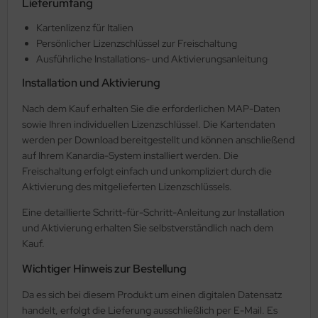
Lieferumfang
nk-Antennen
Kartenlizenz für Italien
Persönlicher Lizenzschlüssel zur Freischaltung
shebel & Gaszug (Throttle)
Ausführliche Installations- und Aktivierungsanleitung
lenkanschlüsse
Installation und Aktivierung
PS
Nach dem Kauf erhalten Sie die erforderlichen MAP-Daten
sowie Ihren individuellen Lizenzschlüssel. Die Kartendaten
ndlochdeckel
werden per Download bereitgestellt und können anschließend
auf Ihrem Kanardia-System installiert werden. Die
izung & Lüftung
Freischaltung erfolgt einfach und unkompliziert durch die
Aktivierung des mitgelieferten Lizenzschlüssels.
izungsschläuche
Eine detaillierte Schritt-für-Schritt-Anleitung zur Installation
und Aktivierung erhalten Sie selbstverständlich nach dem
llisionswarnung
Kauf.
ÜHLWASSERSCHLAUCH
Wichtiger Hinweis zur Bestellung
ndeklappen & Trimmung
Da es sich bei diesem Produkt um einen digitalen Datensatz
handelt, erfolgt die Lieferung ausschließlich per E-Mail. Es