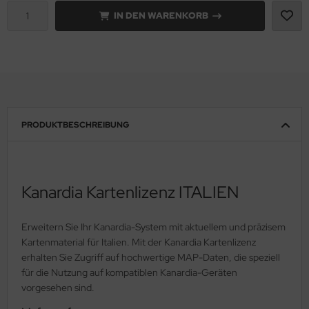
IN DEN WARENKORB
ainventil
ktrik Schalter Relais Kabel
T
hrwerke & Zubehör
PRODUKTBESCHREIBUNG
ugfunkgeräte
ugmotoren
Kanardia Kartenlizenz ITALIEN
ugplatzbedarf
Erweitern Sie Ihr Kanardia-System mit aktuellem und präzisem
ugzeugcover
Kartenmaterial für Italien. Mit der Kanardia Kartenlizenz
erhalten Sie Zugriff auf hochwertige MAP-Daten, die speziell
ugzeugpflegemittel
für die Nutzung auf kompatiblen Kanardia-Geräten
vorgesehen sind.
kkernadeln & Splinte