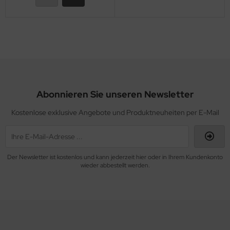
euerknüppelgriffe
robelights
nks & Kraftstoffanlagen
CNAM Ersatzteile
Abonnieren Sie unseren Newsletter
ansponder
Kostenlose exklusive Angebote und Produktneuheiten per E-Mail
rheber Dämpfer
terlegscheiben
Der Newsletter ist kostenlos und kann jederzeit hier oder in Ihrem Kundenkonto
ERGASER
wieder abbestellt werden.
RTUNG Rotax 912, 912 S, 912 iS, 914 Turbo, 915 iS
rbo
ASSERKÜHLUNG