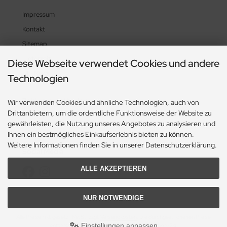
Impressum
Kontakt
Sitemap
Lieferzeit
Diese Webseite verwendet Cookies und andere
UL-News
Technologien
Zahlungsmethoden
Wir verwenden Cookies und ähnliche Technologien, auch von
Drittanbietern, um die ordentliche Funktionsweise der Website zu
gewährleisten, die Nutzung unseres Angebotes zu analysieren und
Ihnen ein bestmögliches Einkaufserlebnis bieten zu können.
Weitere Informationen finden Sie in unserer Datenschutzerklärung.
Social Media
ALLE AKZEPTIEREN
NUR NOTWENDIGE
Alle Preise inkl. gesetzl. MwSt. zzgl.
Versandkosten
. Die durchgestrichenen Preise
Einstellungen anpassen
entsprechen dem bisherigen Preis bei Pilot-Shop-24.