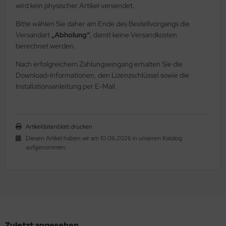
ndescheinwerfer
wird kein physischer Artikel versendet.
Bitte wählen Sie daher am Ende des Bestellvorgangs die
FTFILTER / Airbox
Versandart
„Abholung“
, damit keine Versandkosten
OTORÖL
berechnet werden.
Nach erfolgreichem Zahlungseingang erhalten Sie die
OTORTRÄGER
Download-Informationen, den Lizenzschlüssel sowie die
Installationsanleitung per E-Mail.
FILTER
KÜHLER & SCHLAUCH
Artikeldatenblatt drucken
LSCHLAUCHANSCHLÜSSE
Diesen Artikel haben wir am 10.06.2026 in unseren Katalog
aufgenommen.
LTHERMOSTATE
astikkappen & Stopfen
opeller, Spinner, Verstellungen
dverkleidungen
Zuletzt angesehen