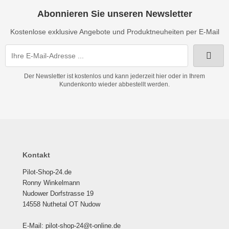
ndescheinwerfer
Abonnieren Sie unseren Newsletter
FTFILTER / Airbox
Kostenlose exklusive Angebote und Produktneuheiten per E-Mail
OTORÖL
OTORTRÄGER
Der Newsletter ist kostenlos und kann jederzeit hier oder in Ihrem
Kundenkonto wieder abbestellt werden.
FILTER
KÜHLER & SCHLAUCH
LSCHLAUCHANSCHLÜSSE
Kontakt
LTHERMOSTATE
Pilot-Shop-24.de
astikkappen & Stopfen
Ronny Winkelmann
Nudower Dorfstrasse 19
opeller, Spinner, Verstellungen
14558 Nuthetal OT Nudow
dverkleidungen
E-Mail: pilot-shop-24@t-online.de