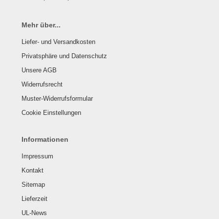
GLER / RELAIS
Mehr über...
ifen & Räder
Liefer- und Versandkosten
Privatsphäre und Datenschutz
derband / Vortex / Profilstreben
Unsere AGB
häkel & Seilspanner
Widerrufsrecht
hlauchfittinge
Muster-Widerrufsformular
Cookie Einstellungen
hlauchschellen
Informationen
hrauben & Muttern
Impressum
cherheitsgurte
Kontakt
cherungsdraht & Zubehör
Sitemap
Lieferzeit
nnenschutz
UL-News