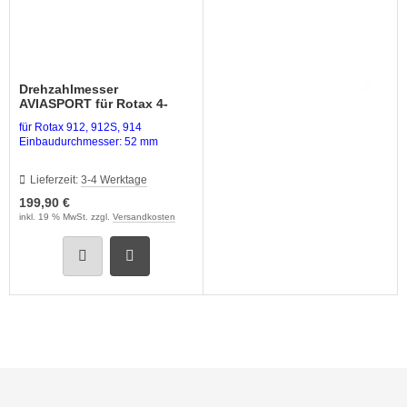
nk-Antennen
shebel & Gaszug (Throttle)
Drehzahlmesser
lenkanschlüsse
AVIASPORT für Rotax 4-
Takt
für Rotax 912, 912S, 914
PS
Einbaudurchmesser: 52 mm
ndlochdeckel
Lieferzeit:
3-4 Werktage
199,90 €
izung & Lüftung
inkl. 19 % MwSt. zzgl.
Versandkosten
izungsschläuche
llisionswarnung
ÜHLWASSERSCHLAUCH
ndeklappen & Trimmung