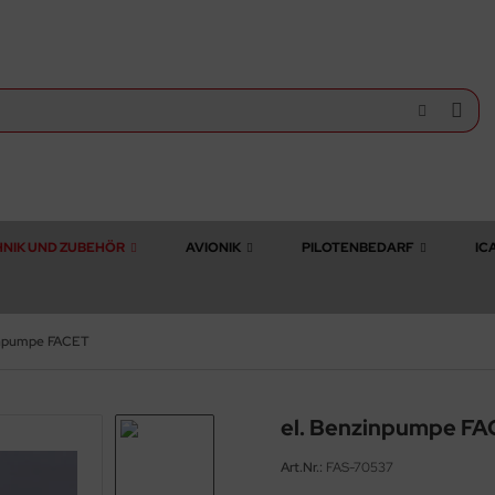
NIK UND ZUBEHÖR
AVIONIK
PILOTENBEDARF
IC
inpumpe FACET
el. Benzinpumpe F
Art.Nr.:
FAS-70537