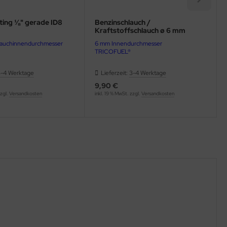
tting ⅛" gerade ID8
Benzinschlauch /
Kraftstoffschlauch ø 6 mm
lauchinnendurchmesser
6 mm Innendurchmesser
TRICOFUEL®
3-4 Werktage
Lieferzeit:
3-4 Werktage
9,90 €
zzgl.
Versandkosten
inkl. 19 % MwSt. zzgl.
Versandkosten