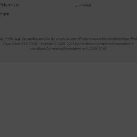
fsformular
UL-News
ungen
etzl. MwSt. zzgl.
Versandkosten
. Die durchgestrichenen Preise entsprechen dem bisherigen Prei
Pilot-Shop-24 © 2026 | Template © 2009-2026 by modified eCommerce Shopsoftware
mod
ified eCommerce Shopsoftware © 2009-2026