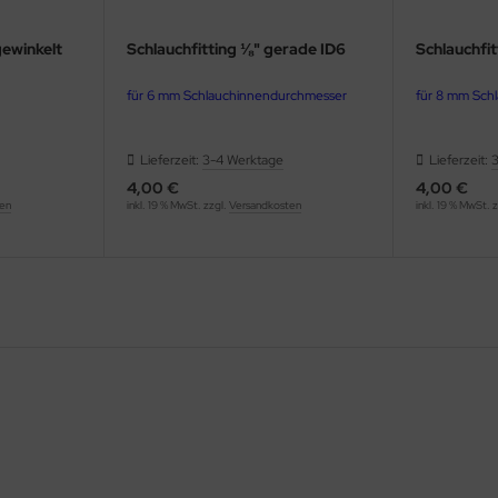
gewinkelt
Schlauchfitting ⅛" gerade ID6
Schlauchfi
für 6 mm Schlauchinnendurchmesser
für 8 mm Sch
Lieferzeit:
3-4 Werktage
Lieferzeit:
4,00 €
4,00 €
ten
inkl. 19 % MwSt. zzgl.
Versandkosten
inkl. 19 % MwSt. 