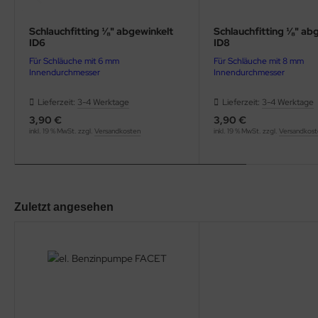
Schlauchfitting ⅛" abgewinkelt
Schlauchfitting ⅛" ab
ID6
ID8
Für Schläuche mit 6 mm
Für Schläuche mit 8 mm
Innendurchmesser
Innendurchmesser
Lieferzeit:
3-4 Werktage
Lieferzeit:
3-4 Werktage
3,90 €
3,90 €
inkl. 19 % MwSt. zzgl.
Versandkosten
inkl. 19 % MwSt. zzgl.
Versandkos
Zuletzt angesehen