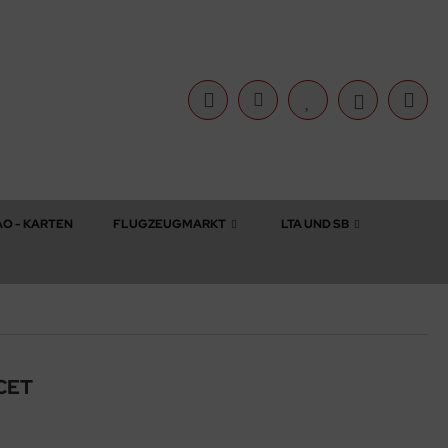
AO - KARTEN
FLUGZEUGMARKT
LTA UND SB
ACET