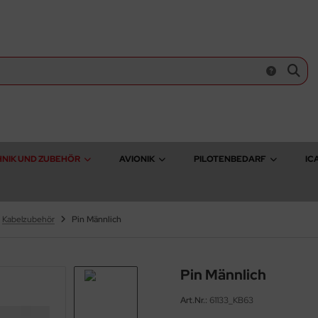
NIK UND ZUBEHÖR
AVIONIK
PILOTENBEDARF
IC
Kabelzubehör
Pin Männlich
Pin Männlich
Art.Nr.:
61133_KB63