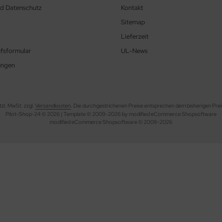
nd Datenschutz
Kontakt
Sitemap
Lieferzeit
fsformular
UL-News
ungen
etzl. MwSt. zzgl.
Versandkosten
. Die durchgestrichenen Preise entsprechen dem bisherigen Prei
Pilot-Shop-24 © 2026 | Template © 2009-2026 by modified eCommerce Shopsoftware
mod
ified eCommerce Shopsoftware © 2009-2026