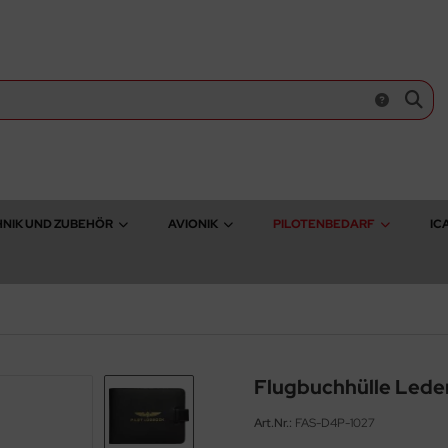
NIK UND ZUBEHÖR
AVIONIK
PILOTENBEDARF
IC
Flugbuchhülle Lede
Art.Nr.:
FAS-D4P-1027