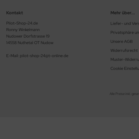
ERKZEUG
Kontakt
Mehr über...
ndkerzen
Pilot-Shop-24.de
Liefer- und Ve
Ronny Winkelmann
Privatsphäre u
Nudower Dorfstrasse 19
Unsere AGB
14558 Nuthetal OT Nudow
Widerrufsrecht
E-Mail: pilot-shop-24@t-online.de
Muster-Widerru
Cookie Einstell
Alle Preise inkl. ges