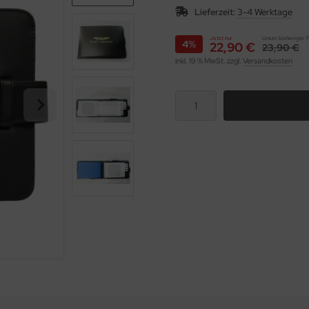
Lieferzeit:
3-4 Werktage
Jetzt nur
Unser bisheriger P
4%
22,90 €
23,90 €
inkl. 19 % MwSt. zzgl.
Versandkosten