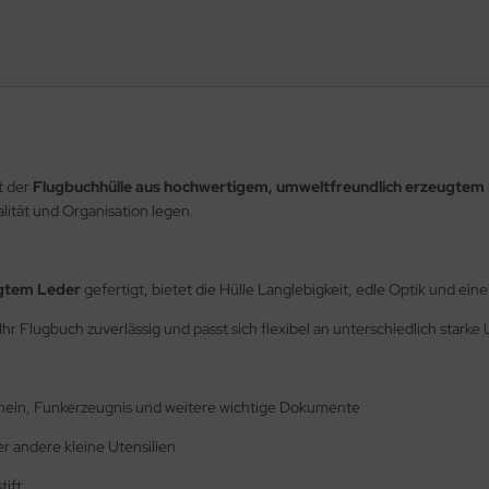
t der
Flugbuchhülle aus hochwertigem, umweltfreundlich erzeugtem
alität und Organisation legen.
ugtem Leder
gefertigt, bietet die Hülle Langlebigkeit, edle Optik und ei
Ihr Flugbuch zuverlässig und passt sich flexibel an unterschiedlich stark
chein, Funkerzeugnis und weitere wichtige Dokumente
r andere kleine Utensilien
tift