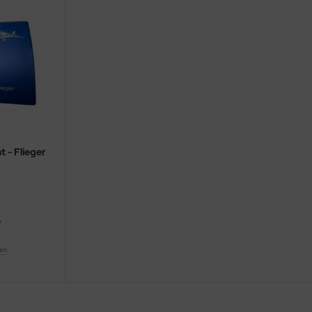
t - Flieger
e
ten