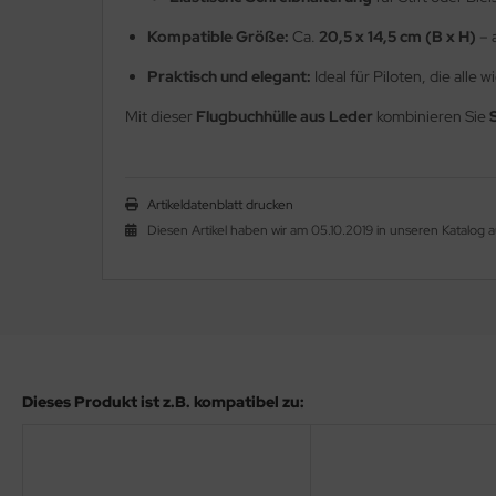
nk-Antennen
Kompatible Größe:
Ca.
20,5 x 14,5 cm (B x H)
– 
shebel & Gaszug (Throttle)
Praktisch und elegant:
Ideal für Piloten, die alle
Mit dieser
Flugbuchhülle aus Leder
kombinieren Sie
lenkanschlüsse
PS
Artikeldatenblatt drucken
ndlochdeckel
Diesen Artikel haben wir am 05.10.2019 in unseren Katalo
izung & Lüftung
izungsschläuche
llisionswarnung
Dieses Produkt ist z.B. kompatibel zu:
ÜHLWASSERSCHLAUCH
ndeklappen & Trimmung