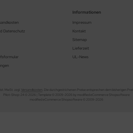
Informationen
rsandkosten
Impressum
nd Datenschutz
Kontakt
Sitemap
Lieferzeit
fsformular
UL-News
ungen
etzl. MwSt. zzgl.
Versandkosten
. Die durchgestrichenen Preise entsprechen dem bisherigen Prei
Pilot-Shop-24 © 2026 | Template © 2009-2026 by modified eCommerce Shopsoftware
mod
ified eCommerce Shopsoftware © 2009-2026