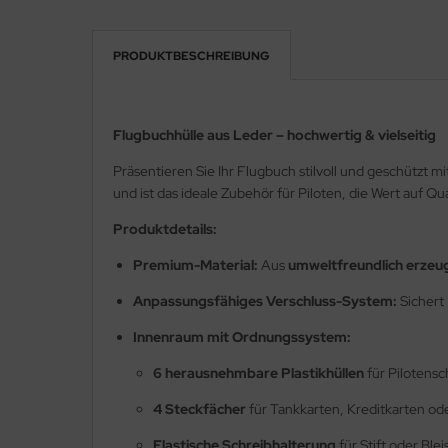
ainventil
PRODUKTBESCHREIBUNG
ktrik Schalter Relais Kabel
T
Flugbuchhülle aus Leder – hochwertig & vielseitig
hrwerke & Zubehör
Präsentieren Sie Ihr Flugbuch stilvoll und geschützt mi
und ist das ideale Zubehör für Piloten, die Wert auf Qu
ugfunkgeräte
Produktdetails:
ugmotoren
Premium-Material:
Aus
umweltfreundlich erze
ugplatzbedarf
Anpassungsfähiges Verschluss-System:
Sichert 
Innenraum mit Ordnungssystem:
ugzeugcover
6 herausnehmbare Plastikhüllen
für Pilotens
ugzeugpflegemittel
4 Steckfächer
für Tankkarten, Kreditkarten ode
kkernadeln & Splinte
Elastische Schreibhalterung
für Stift oder Bleis