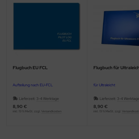
ndescheinwerfer
FTFILTER / Airbox
OTORÖL
OTORTRÄGER
FILTER
Flugbuch EU FCL
Flugbuch für Ultraleich
KÜHLER & SCHLAUCH
LSCHLAUCHANSCHLÜSSE
Aufteilung nach EU-FCL
für Ultraleicht
LTHERMOSTATE
Lieferzeit:
3-4 Werktage
Lieferzeit:
3-4 Werktag
8,90 €
8,90 €
astikkappen & Stopfen
inkl. 19 % MwSt. zzgl.
Versandkosten
inkl. 19 % MwSt. zzgl.
Versandkos
opeller, Spinner, Verstellungen
dverkleidungen