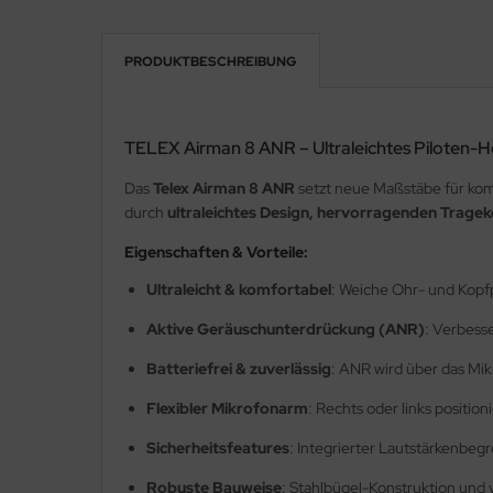
ainventil
PRODUKTBESCHREIBUNG
ktrik Schalter Relais Kabel
T
TELEX Airman 8 ANR – Ultraleichtes Piloten-
hrwerke & Zubehör
Das
Telex Airman 8 ANR
setzt neue Maßstäbe für komf
durch
ultraleichtes Design, hervorragenden Tragek
ugfunkgeräte
Eigenschaften & Vorteile:
ugmotoren
Ultraleicht & komfortabel
: Weiche Ohr- und Kopf
ugplatzbedarf
Aktive Geräuschunterdrückung (ANR)
: Verbess
Batteriefrei & zuverlässig
: ANR wird über das Mik
ugzeugcover
Flexibler Mikrofonarm
: Rechts oder links positio
ugzeugpflegemittel
Sicherheitsfeatures
: Integrierter Lautstärkenbegr
kkernadeln & Splinte
Robuste Bauweise
: Stahlbügel-Konstruktion und 