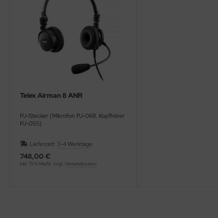
GLER / RELAIS
ifen & Räder
derband / Vortex / Profilstreben
häkel & Seilspanner
Telex Airman 8 ANR
hlauchfittinge
PJ-Stecker (Mikrofon PJ-068, Kopfhörer
hlauchschellen
PJ-055)
hrauben & Muttern
Lieferzeit:
3-4 Werktage
748,00 €
cherheitsgurte
inkl. 19 % MwSt. zzgl.
Versandkosten
cherungsdraht & Zubehör
nnenschutz