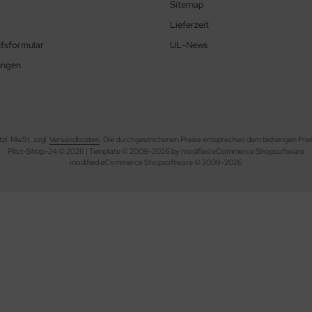
Sitemap
Lieferzeit
fsformular
UL-News
ungen
etzl. MwSt. zzgl.
Versandkosten
. Die durchgestrichenen Preise entsprechen dem bisherigen Prei
Pilot-Shop-24 © 2026 | Template © 2009-2026 by modified eCommerce Shopsoftware
mod
ified eCommerce Shopsoftware © 2009-2026