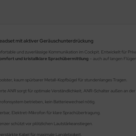
Headset mit aktiver Geräuschunterdrückung
ortable und zuverlässige Kommunikation im Cockpit. Entwickelt für Priv
omfort und kristallklare Sprachübermittlung
– auch auf langen Flüge
polster, kaum spürbarer Metall-Kopfbügel für stundenlanges Tragen.
erte ANR sorgt für optimale Verständlichkeit, ANR-Schalter außen an der
rofonsystem betrieben, kein Batteriewechsel nötig.
nierbar, Elektret-Mikrofon für klare Sprachübertragung.
enzer schützt vor plötzlichen Lautstärkeanstiegen.
verstärkte Kabel für maximale Langlebigkeit.