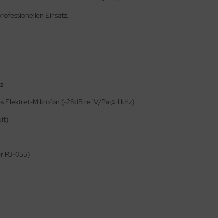
 professionellen Einsatz.
Hz
 Elektret-Mikrofon (-28dB re 1V/Pa @ 1 kHz)
it)
er PJ-055)