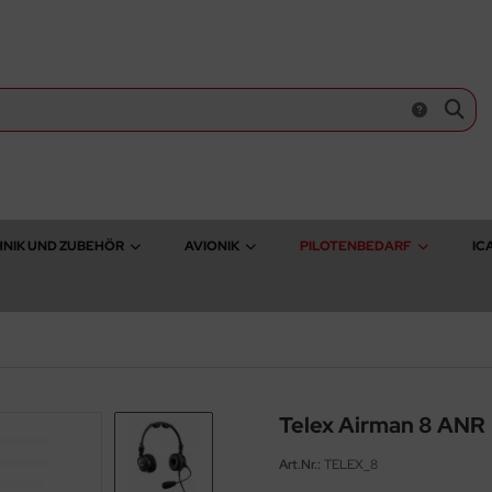
NIK UND ZUBEHÖR
AVIONIK
PILOTENBEDARF
IC
Telex Airman 8 ANR
Art.Nr.:
TELEX_8