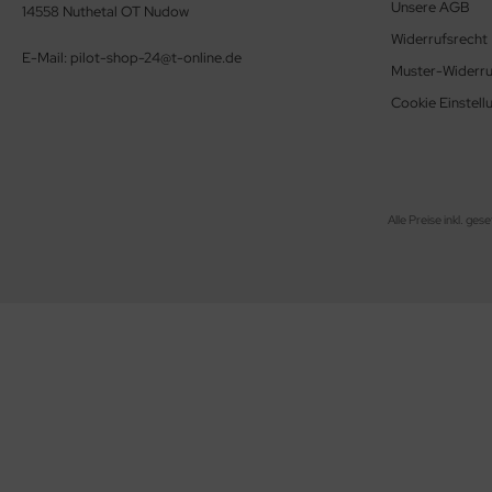
Unsere AGB
ERKZEUG
14558 Nuthetal OT Nudow
Widerrufsrecht
E-Mail: pilot-shop-24@t-online.de
ndkerzen
Muster-Widerru
Cookie Einstell
Alle Preise inkl. ges