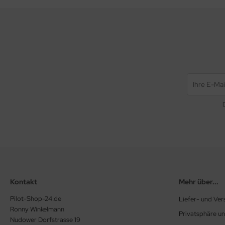
euerknüppelgriffe
robelights
nks & Kraftstoffanlagen
CNAM Ersatzteile
ansponder
rheber Dämpfer
terlegscheiben
ERGASER
RTUNG Rotax 912, 912 S, 912 iS, 914 Turbo, 915 iS
Kontakt
Mehr über...
rbo
Pilot-Shop-24.de
Liefer- und Ve
ASSERKÜHLUNG
Ronny Winkelmann
Privatsphäre u
Nudower Dorfstrasse 19