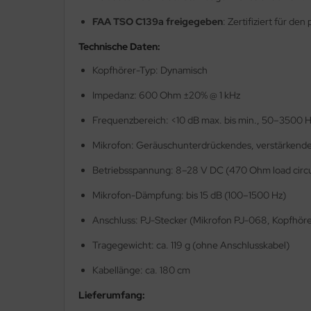
nk-Antennen
FAA TSO C139a freigegeben
: Zertifiziert für den
shebel & Gaszug (Throttle)
Technische Daten:
Kopfhörer-Typ: Dynamisch
lenkanschlüsse
Impedanz: 600 Ohm ±20% @ 1 kHz
PS
Frequenzbereich: <10 dB max. bis min., 50–3500 
ndlochdeckel
Mikrofon: Geräuschunterdrückendes, verstärkendes
izung & Lüftung
Betriebsspannung: 8–28 V DC (470 Ohm load circu
izungsschläuche
Mikrofon-Dämpfung: bis 15 dB (100–1500 Hz)
Anschluss: PJ-Stecker (Mikrofon PJ-068, Kopfhör
llisionswarnung
Tragegewicht: ca. 119 g (ohne Anschlusskabel)
ÜHLWASSERSCHLAUCH
Kabellänge: ca. 180 cm
ndeklappen & Trimmung
Lieferumfang: