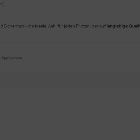
er)
d Sicherheit – die ideale Wahl für jeden Piloten, der auf
langlebige Qual
g aufgenommen.