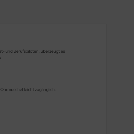
at- und Berufspiloten, überzeugt es
n.
 Ohrmuschel leicht zugänglich.