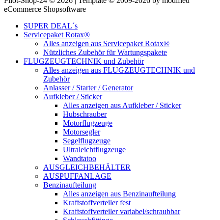
Pilot-Shop-24 © 2026 | Template © 2009-2026 by modified
eCommerce Shopsoftware
SUPER DEAL´s
Servicepaket Rotax®
Alles anzeigen aus Servicepaket Rotax®
Nützliches Zubehör für Wartungspakete
FLUGZEUGTECHNIK und Zubehör
Alles anzeigen aus FLUGZEUGTECHNIK und
Zubehör
Anlasser / Starter / Generator
Aufkleber / Sticker
Alles anzeigen aus Aufkleber / Sticker
Hubschrauber
Motorflugzeuge
Motorsegler
Segelflugzeuge
Ultraleichtflugzeuge
Wandtatoo
AUSGLEICHBEHÄLTER
AUSPUFFANLAGE
Benzinaufteilung
Alles anzeigen aus Benzinaufteilung
Kraftstoffverteiler fest
Kraftstoffverteiler variabel/schraubbar