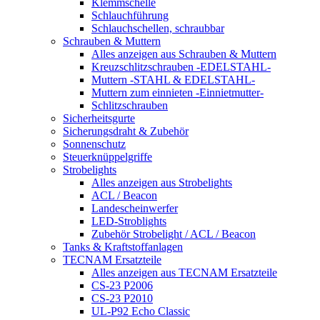
Klemmschelle
Schlauchführung
Schlauchschellen, schraubbar
Schrauben & Muttern
Alles anzeigen aus Schrauben & Muttern
Kreuzschlitzschrauben -EDELSTAHL-
Muttern -STAHL & EDELSTAHL-
Muttern zum einnieten -Einnietmutter-
Schlitzschrauben
Sicherheitsgurte
Sicherungsdraht & Zubehör
Sonnenschutz
Steuerknüppelgriffe
Strobelights
Alles anzeigen aus Strobelights
ACL / Beacon
Landescheinwerfer
LED-Stroblights
Zubehör Strobelight / ACL / Beacon
Tanks & Kraftstoffanlagen
TECNAM Ersatzteile
Alles anzeigen aus TECNAM Ersatzteile
CS-23 P2006
CS-23 P2010
UL-P92 Echo Classic