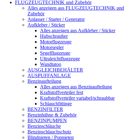
FLUGZEUGTECHNIK und Zubehör
Alles anzeigen aus FLUGZEUGTECHNIK und
Zubehör
Anlasser / Starter / Generator
Aufkleber / Sticker
Alles anzeigen aus Aufkleber / Sticker
Hubschrauber
Motorflugzeuge
Motorsegler
Segelflugzeuge
Ultraleichtflugzeuge
Wandtatoo
AUSGLEICHBEHÄLTER
AUSPUFFANLAGE
Benzinaufteilung
Alles anzeigen aus Benzinaufteilung
Kraftstoffverteiler fest
Kraftstoffverteiler variabel/schraubbar
Schlauchfittinge
BENZINFILTER
Benzinhähne & Zubehör
BENZINPUMPEN
Benzinschläuche
Benzinschlauchschutz
Blindnieten / Popnieten