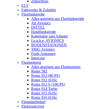
Zünschloss
ELT
Fahrwerke & Zubehör
Flugfunkgeräte
Alles anzeigen aus Flugfunkgeräte
Air Avionics
DITTEL
Handfunkgeräte
Kabelsätze und Adapter
f.u.n.k.e. AVIONICS
BODENSTATIONEN
TRIG Avionics
Funk-Antennen
Intercom
Flugmotoren
Alles anzeigen aus Flugmotoren
Rotax 582
Rotax 912 (80 PS)
Rotax 912 iS/iSc
Rotax 912 S (100 PS)
Rotax 914 Turbo
Rotax 915 iS/iSc
Rotax 916 iS/iSc
Flugplatzbedarf
Flugzeugcover