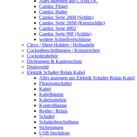
Alles anzeigen aus CAMLOC
Camloc Flügel
Camloc Halter
Camloc Serie 2600 (Schlitz)
Camloc Serie 26S8 (Kreuzschlitz)
Camloc Serie 4002
Camloc Serie 99F (Schlitz)
weitere Schnellverschlüsse
Cleco / Sheet Holders / Heftnadeln
Cockpitbeschriftungen / Kennzeichen
Cockpitzubehör
Dichtungen & Kantenschutz
Drainventil
Elektrik Schalter Relais Kabel
Alles anzeigen aus Elektrik Schalter Relais Kabel
Flugzeugschalter
Kabel
Kabelbäume
Kabelzubehör
Kontrolllampe
Regler / Relais
Schalter
Schalterbeschriftung
Sicherungen
USB Steckdose