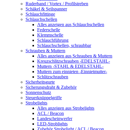
Ruderband / Vortex / Profilstreben
Schäkel & Seilspanner
Schlauchfittinge
Schlauchschellen
Alles anzeigen aus Schlauchschellen
Federschelle
Klemmschelle
Schlauchführung
Schlauchschellen, schraubbar
Schrauben & Muttern
Alles anzeigen aus Schrauben & Muttern
Kreuzschlitzschrauben -EDELSTAHL-
Muttern -STAHL & EDELSTAHL-
Muttern zum einnieten -Einnietmutter-
Schlitzschrauben
Sicherheitsgurte
Sicherungsdraht & Zubehör
Sonnenschutz
Steuerknüppelgriffe
Strobelights
Alles anzeigen aus Strobelights
ACL / Beacon
Landescheinwerfer
LED-Stroblights
Zubehör Strobelight / ACL / Beacon