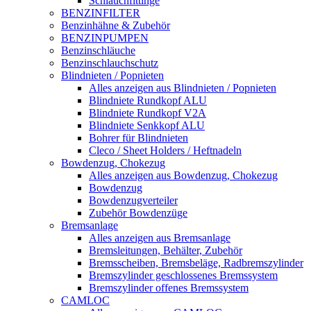
Schlauchfittinge
BENZINFILTER
Benzinhähne & Zubehör
BENZINPUMPEN
Benzinschläuche
Benzinschlauchschutz
Blindnieten / Popnieten
Alles anzeigen aus Blindnieten / Popnieten
Blindniete Rundkopf ALU
Blindniete Rundkopf V2A
Blindniete Senkkopf ALU
Bohrer für Blindnieten
Cleco / Sheet Holders / Heftnadeln
Bowdenzug, Chokezug
Alles anzeigen aus Bowdenzug, Chokezug
Bowdenzug
Bowdenzugverteiler
Zubehör Bowdenzüge
Bremsanlage
Alles anzeigen aus Bremsanlage
Bremsleitungen, Behälter, Zubehör
Bremsscheiben, Bremsbeläge, Radbremszylinder
Bremszylinder geschlossenes Bremssystem
Bremszylinder offenes Bremssystem
CAMLOC