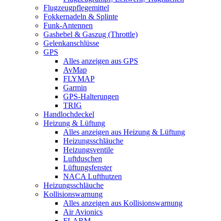
Flugzeugpflegemittel
Fokkernadeln & Splinte
Funk-Antennen
Gashebel & Gaszug (Throttle)
Gelenkanschlüsse
GPS
Alles anzeigen aus GPS
AvMap
FLYMAP
Garmin
GPS-Halterungen
TRIG
Handlochdeckel
Heizung & Lüftung
Alles anzeigen aus Heizung & Lüftung
Heizungsschläuche
Heizungsventile
Luftduschen
Lüftungsfenster
NACA Lufthutzen
Heizungsschläuche
Kollisionswarnung
Alles anzeigen aus Kollisionswarnung
Air Avionics
FLARM