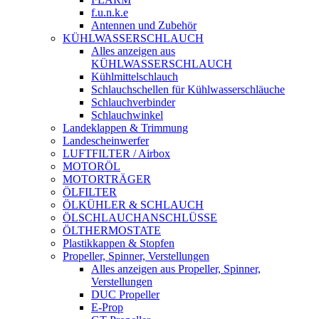
f.u.n.k.e
Antennen und Zubehör
KÜHLWASSERSCHLAUCH
Alles anzeigen aus
KÜHLWASSERSCHLAUCH
Kühlmittelschlauch
Schlauchschellen für Kühlwasserschläuche
Schlauchverbinder
Schlauchwinkel
Landeklappen & Trimmung
Landescheinwerfer
LUFTFILTER / Airbox
MOTORÖL
MOTORTRÄGER
ÖLFILTER
ÖLKÜHLER & SCHLAUCH
ÖLSCHLAUCHANSCHLÜSSE
ÖLTHERMOSTATE
Plastikkappen & Stopfen
Propeller, Spinner, Verstellungen
Alles anzeigen aus Propeller, Spinner,
Verstellungen
DUC Propeller
E-Prop