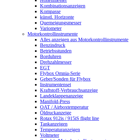
Höhenmesser
Kombinationsanzeigen
Kompasse
künstl. Horizonte
Querneigungsmesser
Variometer
Motorkontrollinstrumente
Alles anzeigen aus Motorkontrollinstrumente
Benzindruck
Betriebsstunden
Borduhren
Drehzahlmesser
EGT
Flybox Omnia-Serie
Geber/Sonden für Flybox
Instrumentenset
Kraftstoff-Verbrauchsanzeige
Landeklappenanzeige
Manifold-Press
OAT / Airboxtemperatur
Öldruckanzeige
Rotax 912is / 915iS flight line
Tankanzeigen
Temperaturanzeigen
Voltmeter