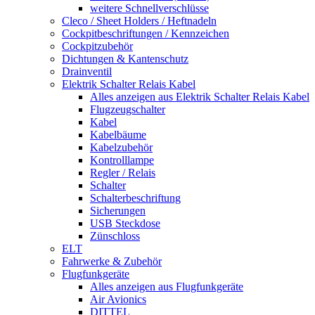
weitere Schnellverschlüsse
Cleco / Sheet Holders / Heftnadeln
Cockpitbeschriftungen / Kennzeichen
Cockpitzubehör
Dichtungen & Kantenschutz
Drainventil
Elektrik Schalter Relais Kabel
Alles anzeigen aus Elektrik Schalter Relais Kabel
Flugzeugschalter
Kabel
Kabelbäume
Kabelzubehör
Kontrolllampe
Regler / Relais
Schalter
Schalterbeschriftung
Sicherungen
USB Steckdose
Zünschloss
ELT
Fahrwerke & Zubehör
Flugfunkgeräte
Alles anzeigen aus Flugfunkgeräte
Air Avionics
DITTEL