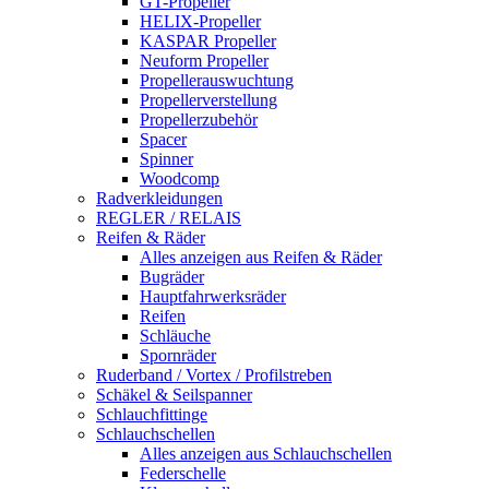
GT-Propeller
HELIX-Propeller
KASPAR Propeller
Neuform Propeller
Propellerauswuchtung
Propellerverstellung
Propellerzubehör
Spacer
Spinner
Woodcomp
Radverkleidungen
REGLER / RELAIS
Reifen & Räder
Alles anzeigen aus Reifen & Räder
Bugräder
Hauptfahrwerksräder
Reifen
Schläuche
Spornräder
Ruderband / Vortex / Profilstreben
Schäkel & Seilspanner
Schlauchfittinge
Schlauchschellen
Alles anzeigen aus Schlauchschellen
Federschelle