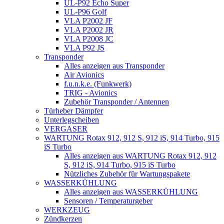
UL-P92 Echo Super
UL-P96 Golf
VLA P2002 JF
VLA P2002 JR
VLA P2008 JC
VLA P92 JS
Transponder
Alles anzeigen aus Transponder
Air Avionics
f.u.n.k.e. (Funkwerk)
TRIG - Avionics
Zubehör Transponder / Antennen
Türheber Dämpfer
Unterlegscheiben
VERGASER
WARTUNG Rotax 912, 912 S, 912 iS, 914 Turbo, 915
iS Turbo
Alles anzeigen aus WARTUNG Rotax 912, 912
S, 912 iS, 914 Turbo, 915 iS Turbo
Nützliches Zubehör für Wartungspakete
WASSERKÜHLUNG
Alles anzeigen aus WASSERKÜHLUNG
Sensoren / Temperaturgeber
WERKZEUG
Zündkerzen