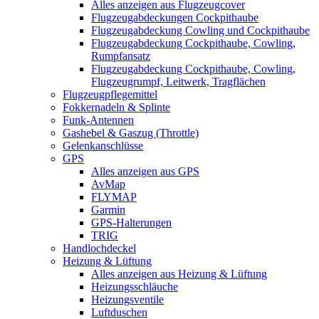
Alles anzeigen aus Flugzeugcover
Flugzeugabdeckungen Cockpithaube
Flugzeugabdeckung Cowling und Cockpithaube
Flugzeugabdeckung Cockpithaube, Cowling,
Rumpfansatz
Flugzeugabdeckung Cockpithaube, Cowling,
Flugzeugrumpf, Leitwerk, Tragflächen
Flugzeugpflegemittel
Fokkernadeln & Splinte
Funk-Antennen
Gashebel & Gaszug (Throttle)
Gelenkanschlüsse
GPS
Alles anzeigen aus GPS
AvMap
FLYMAP
Garmin
GPS-Halterungen
TRIG
Handlochdeckel
Heizung & Lüftung
Alles anzeigen aus Heizung & Lüftung
Heizungsschläuche
Heizungsventile
Luftduschen