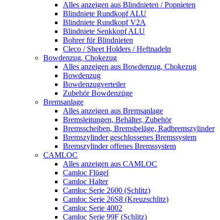
Alles anzeigen aus Blindnieten / Popnieten
Blindniete Rundkopf ALU
Blindniete Rundkopf V2A
Blindniete Senkkopf ALU
Bohrer für Blindnieten
Cleco / Sheet Holders / Heftnadeln
Bowdenzug, Chokezug
Alles anzeigen aus Bowdenzug, Chokezug
Bowdenzug
Bowdenzugverteiler
Zubehör Bowdenzüge
Bremsanlage
Alles anzeigen aus Bremsanlage
Bremsleitungen, Behälter, Zubehör
Bremsscheiben, Bremsbeläge, Radbremszylinder
Bremszylinder geschlossenes Bremssystem
Bremszylinder offenes Bremssystem
CAMLOC
Alles anzeigen aus CAMLOC
Camloc Flügel
Camloc Halter
Camloc Serie 2600 (Schlitz)
Camloc Serie 26S8 (Kreuzschlitz)
Camloc Serie 4002
Camloc Serie 99F (Schlitz)