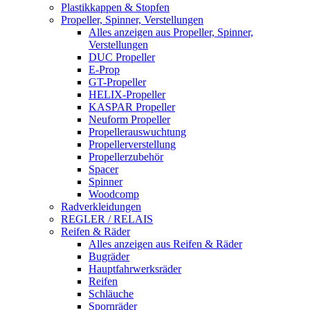
Plastikkappen & Stopfen
Propeller, Spinner, Verstellungen
Alles anzeigen aus Propeller, Spinner,
Verstellungen
DUC Propeller
E-Prop
GT-Propeller
HELIX-Propeller
KASPAR Propeller
Neuform Propeller
Propellerauswuchtung
Propellerverstellung
Propellerzubehör
Spacer
Spinner
Woodcomp
Radverkleidungen
REGLER / RELAIS
Reifen & Räder
Alles anzeigen aus Reifen & Räder
Bugräder
Hauptfahrwerksräder
Reifen
Schläuche
Spornräder