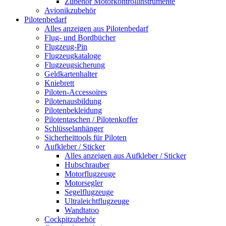
Zubehör Motorkontrollinstrumente
Avionikzubehör
Pilotenbedarf
Alles anzeigen aus Pilotenbedarf
Flug- und Bordbücher
Flugzeug-Pin
Flugzeugkataloge
Flugzeugsicherung
Geldkartenhalter
Kniebrett
Piloten-Accessoires
Pilotenausbildung
Pilotenbekleidung
Pilotentaschen / Pilotenkoffer
Schlüsselanhänger
Sicherheittools für Piloten
Aufkleber / Sticker
Alles anzeigen aus Aufkleber / Sticker
Hubschrauber
Motorflugzeuge
Motorsegler
Segelflugzeuge
Ultraleichtflugzeuge
Wandtatoo
Cockpitzubehör