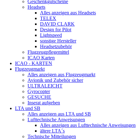
Geschenkgutscheine
Headsets
Alles anzeigen aus Headsets
TELEX
DAVID CLARK
Design for Pilot
Lightspeed
sonstige Hersteller
Headsetzubehör
Flugzeugpflegemittel
ICAO Karten
ICAO - KARTEN
Flugzeugmarkt
Alles anzeigen aus Flugzeugmarkt
Avionik und Zubehör sicher
ULTRALEICHT
Gyrocopter
GESUCHE
Inserat aufgeben
LTA und SB
Alles anzeigen aus LTA und SB
Lufttechnische Anweisungen
Alles anzeigen aus Lufttechnische Anweisungen
ältere LTA´s
Technische Mitteilungen