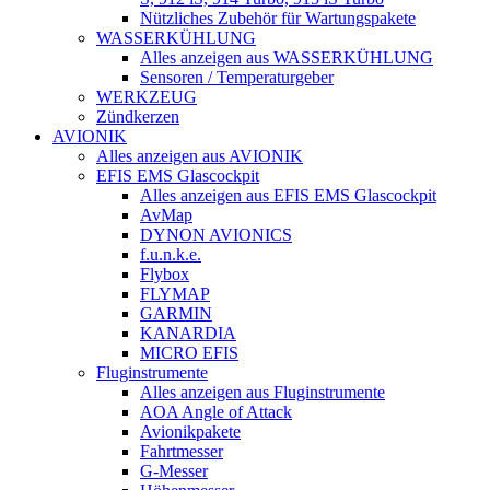
Nützliches Zubehör für Wartungspakete
WASSERKÜHLUNG
Alles anzeigen aus WASSERKÜHLUNG
Sensoren / Temperaturgeber
WERKZEUG
Zündkerzen
AVIONIK
Alles anzeigen aus AVIONIK
EFIS EMS Glascockpit
Alles anzeigen aus EFIS EMS Glascockpit
AvMap
DYNON AVIONICS
f.u.n.k.e.
Flybox
FLYMAP
GARMIN
KANARDIA
MICRO EFIS
Fluginstrumente
Alles anzeigen aus Fluginstrumente
AOA Angle of Attack
Avionikpakete
Fahrtmesser
G-Messer