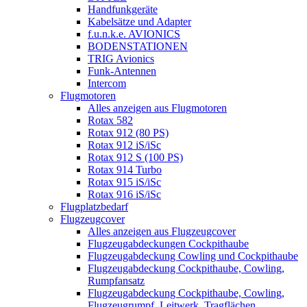
Handfunkgeräte
Kabelsätze und Adapter
f.u.n.k.e. AVIONICS
BODENSTATIONEN
TRIG Avionics
Funk-Antennen
Intercom
Flugmotoren
Alles anzeigen aus Flugmotoren
Rotax 582
Rotax 912 (80 PS)
Rotax 912 iS/iSc
Rotax 912 S (100 PS)
Rotax 914 Turbo
Rotax 915 iS/iSc
Rotax 916 iS/iSc
Flugplatzbedarf
Flugzeugcover
Alles anzeigen aus Flugzeugcover
Flugzeugabdeckungen Cockpithaube
Flugzeugabdeckung Cowling und Cockpithaube
Flugzeugabdeckung Cockpithaube, Cowling,
Rumpfansatz
Flugzeugabdeckung Cockpithaube, Cowling,
Flugzeugrumpf, Leitwerk, Tragflächen