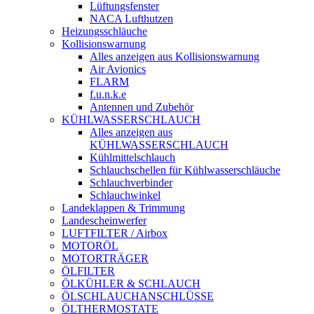
Lüftungsfenster
NACA Lufthutzen
Heizungsschläuche
Kollisionswarnung
Alles anzeigen aus Kollisionswarnung
Air Avionics
FLARM
f.u.n.k.e
Antennen und Zubehör
KÜHLWASSERSCHLAUCH
Alles anzeigen aus
KÜHLWASSERSCHLAUCH
Kühlmittelschlauch
Schlauchschellen für Kühlwasserschläuche
Schlauchverbinder
Schlauchwinkel
Landeklappen & Trimmung
Landescheinwerfer
LUFTFILTER / Airbox
MOTORÖL
MOTORTRÄGER
ÖLFILTER
ÖLKÜHLER & SCHLAUCH
ÖLSCHLAUCHANSCHLÜSSE
ÖLTHERMOSTATE