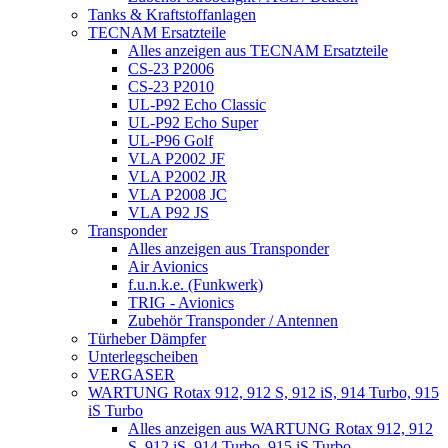
Tanks & Kraftstoffanlagen
TECNAM Ersatzteile
Alles anzeigen aus TECNAM Ersatzteile
CS-23 P2006
CS-23 P2010
UL-P92 Echo Classic
UL-P92 Echo Super
UL-P96 Golf
VLA P2002 JF
VLA P2002 JR
VLA P2008 JC
VLA P92 JS
Transponder
Alles anzeigen aus Transponder
Air Avionics
f.u.n.k.e. (Funkwerk)
TRIG - Avionics
Zubehör Transponder / Antennen
Türheber Dämpfer
Unterlegscheiben
VERGASER
WARTUNG Rotax 912, 912 S, 912 iS, 914 Turbo, 915
iS Turbo
Alles anzeigen aus WARTUNG Rotax 912, 912
S, 912 iS, 914 Turbo, 915 iS Turbo