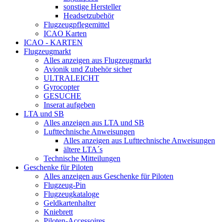
sonstige Hersteller
Headsetzubehör
Flugzeugpflegemittel
ICAO Karten
ICAO - KARTEN
Flugzeugmarkt
Alles anzeigen aus Flugzeugmarkt
Avionik und Zubehör sicher
ULTRALEICHT
Gyrocopter
GESUCHE
Inserat aufgeben
LTA und SB
Alles anzeigen aus LTA und SB
Lufttechnische Anweisungen
Alles anzeigen aus Lufttechnische Anweisungen
ältere LTA´s
Technische Mitteilungen
Geschenke für Piloten
Alles anzeigen aus Geschenke für Piloten
Flugzeug-Pin
Flugzeugkataloge
Geldkartenhalter
Kniebrett
Piloten-Accessoires