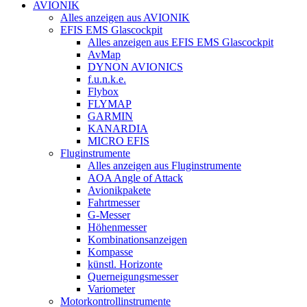
AVIONIK
Alles anzeigen aus AVIONIK
EFIS EMS Glascockpit
Alles anzeigen aus EFIS EMS Glascockpit
AvMap
DYNON AVIONICS
f.u.n.k.e.
Flybox
FLYMAP
GARMIN
KANARDIA
MICRO EFIS
Fluginstrumente
Alles anzeigen aus Fluginstrumente
AOA Angle of Attack
Avionikpakete
Fahrtmesser
G-Messer
Höhenmesser
Kombinationsanzeigen
Kompasse
künstl. Horizonte
Querneigungsmesser
Variometer
Motorkontrollinstrumente