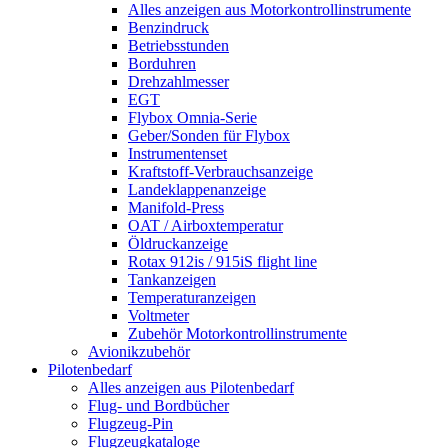
Alles anzeigen aus Motorkontrollinstrumente
Benzindruck
Betriebsstunden
Borduhren
Drehzahlmesser
EGT
Flybox Omnia-Serie
Geber/Sonden für Flybox
Instrumentenset
Kraftstoff-Verbrauchsanzeige
Landeklappenanzeige
Manifold-Press
OAT / Airboxtemperatur
Öldruckanzeige
Rotax 912is / 915iS flight line
Tankanzeigen
Temperaturanzeigen
Voltmeter
Zubehör Motorkontrollinstrumente
Avionikzubehör
Pilotenbedarf
Alles anzeigen aus Pilotenbedarf
Flug- und Bordbücher
Flugzeug-Pin
Flugzeugkataloge