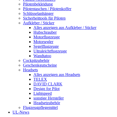
Pilotenbekleidung
Pilotentaschen / Pilotenkoffer
Schlüsselanhänger
Sicherheittools für Piloten
Aufkleber / Sticker
Alles anzeigen aus Aufkleber / Sticker
Hubschrauber
Motorflugzeuge
Motorsegler
Segelflugzeuge
Ultraleichtflugzeuge
Wandtatoo
Cockpitzubehör
Geschenkgutscheine
Headsets
Alles anzeigen aus Headsets
TELEX
DAVID CLARK
Design for Pilot
Lightspeed
sonstige Hersteller
Headsetzubehör
Flugzeugpflegemittel
UL-News