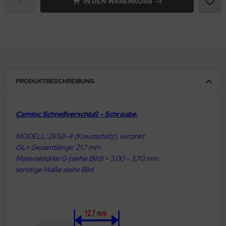
IN DEN WARENKORB
ainventil
ktrik Schalter Relais Kabel
T
PRODUKTBESCHREIBUNG
hrwerke & Zubehör
ugfunkgeräte
Camloc Schnellverschluß - Schraube,
ugmotoren
MODELL: 26S8-4 (Kreuzschlitz), verzinkt
GL= Gesamtlänge: 21,7 mm
ugplatzbedarf
Materialstärke G (siehe Bild) = 3,00 - 3,70 mm
sonstige Maße siehe Bild
ugzeugcover
ugzeugpflegemittel
kkernadeln & Splinte