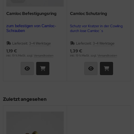
GLER / RELAIS
Camloc Befestigungsring
Camloc Schutzring
ifen & Räder
zum befestigen von Camloc-
Schutz vor Kratzer in der Cowling
Schrauben
durch lose Camloc´s
derband / Vortex / Profilstreben
Lieferzeit:
3-4 Werktage
Lieferzeit:
3-4 Werktage
häkel & Seilspanner
1,19 €
1,39 €
inkl. 19 % MwSt. zzgl.
Versandkosten
inkl. 19 % MwSt. zzgl.
Versandkosten
hlauchfittinge
hlauchschellen
hrauben & Muttern
Zuletzt angesehen
cherheitsgurte
cherungsdraht & Zubehör
nnenschutz