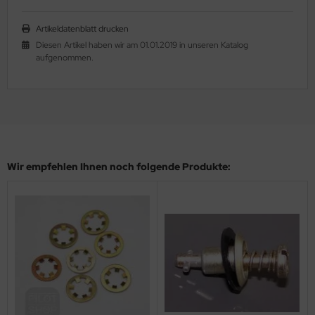
ndescheinwerfer
Artikeldatenblatt drucken
FTFILTER / Airbox
Diesen Artikel haben wir am 01.01.2019 in unseren Katalog
aufgenommen.
OTORÖL
OTORTRÄGER
FILTER
KÜHLER & SCHLAUCH
Wir empfehlen Ihnen noch folgende Produkte:
LSCHLAUCHANSCHLÜSSE
LTHERMOSTATE
astikkappen & Stopfen
opeller, Spinner, Verstellungen
dverkleidungen