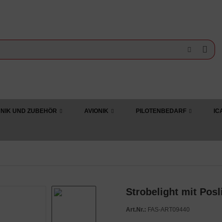
NIK UND ZUBEHÖR
AVIONIK
PILOTENBEDARF
IC
Strobelight mit Posl
Art.Nr.:
FAS-ART09440