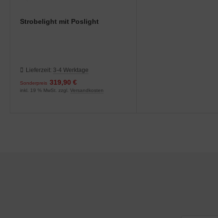
nk-Antennen
Strobelight mit Poslight
shebel & Gaszug (Throttle)
lenkanschlüsse
Lieferzeit:
3-4 Werktage
PS
319,90 €
Sonderpreis
inkl. 19 % MwSt. zzgl.
Versandkosten
ndlochdeckel
izung & Lüftung
izungsschläuche
llisionswarnung
ÜHLWASSERSCHLAUCH
ndeklappen & Trimmung