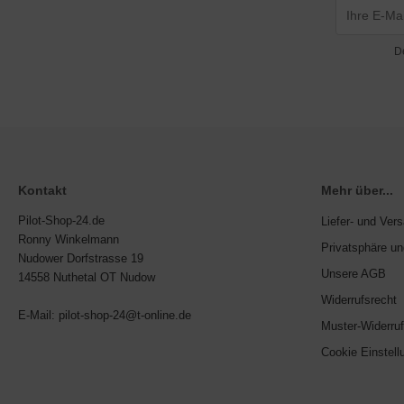
ndescheinwerfer
FTFILTER / Airbox
D
OTORÖL
OTORTRÄGER
FILTER
Kontakt
Mehr über...
KÜHLER & SCHLAUCH
Pilot-Shop-24.de
Liefer- und Ver
LSCHLAUCHANSCHLÜSSE
Ronny Winkelmann
Privatsphäre u
Nudower Dorfstrasse 19
Unsere AGB
LTHERMOSTATE
14558 Nuthetal OT Nudow
Widerrufsrecht
astikkappen & Stopfen
E-Mail: pilot-shop-24@t-online.de
Muster-Widerruf
opeller, Spinner, Verstellungen
Cookie Einstell
dverkleidungen