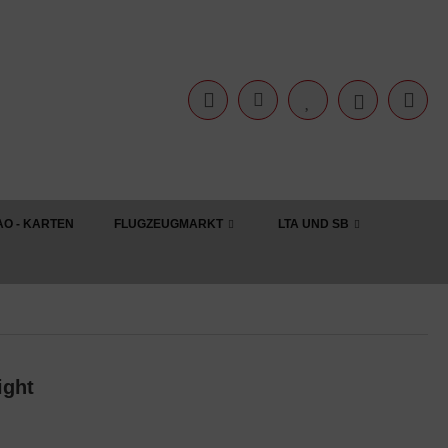
AO - KARTEN
FLUGZEUGMARKT
LTA UND SB
ight